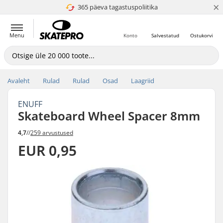
×
365 päeva tagastuspoliitika
4.8 paljaks 5
Menu
Konto
Salvestatud
Ostukorvi
Avaleht
Rulad
Rulad
Osad
Laagriid
ENUFF
Skateboard Wheel Spacer 8mm
4,7
//
259 arvustused
EUR 0,95