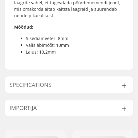
laagrite vahel, et tugevdada pöördemomendi joont,
mis omakorda aitab kaitsta laagreid ja suurendab
nende pikaealisust.
Mõõdud:
Sisediameeter: 8mm
Välisläbimõõt: 10mm
Laius: 10,2mm
SPECIFICATIONS
Laagri tüüp:
Spacer
IMPORTIJA
Spacers:
Included
Tükid pakendi kohta:
1
Nimi:
Centrano ApS
Laagri suurus:
608
Aadress:
Omega 6