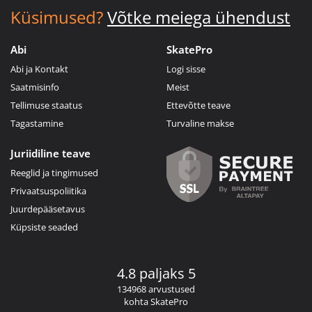
Küsimused?
Võtke meiega ühendust
Abi
SkatePro
Abi ja Kontakt
Logi sisse
Saatmisinfo
Meist
Tellimuse staatus
Ettevõtte teave
Tagastamine
Turvaline makse
Juriidiline teave
Reeglid ja tingimused
Privaatsuspoliitika
Juurdepääsetavus
Küpsiste seaded
4.8 paljaks 5
134968 arvustused
kohta SkatePro