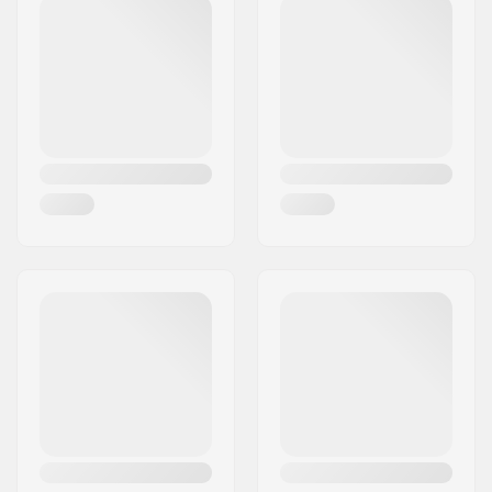
Postiindeks:
8382
Linn:
Hinnerup
Riik:
Taani