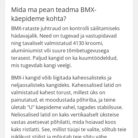
Mida ma pean teadma BMX-
käepideme kohta?
BMX-rataste juhtraud on kontrolli säilitamiseks
hädavajalik. Need on tugevad ja vastupidavad
ning tavaliselt valmistatud 4130 kroomi,
alumiiniumist või suure tõmbetugevusega
terasest. Paljud kangid on ka kuumtöödeldud,
mis tugevdab kangi veelgi.
BMX-i kangid võib liigitada kaheosalisteks ja
neljaosalisteks kangideks. Kaheosalised latid on
valmistatud kahest torust, millest üks on
painutatud, et moodustada põhiriba, ja teine
ületab "U" käepideme vahel, tagades stabiilsuse.
Neliosalised latid on kaks vertikaalselt üksteise
vastas asetsevat põhilatti, mida hoiavad koos
kaks ristlatti. See, millist tüüpi te valite, sõltub teie
isiklikust stiilist ja mõjutab teie sõitu vähe.