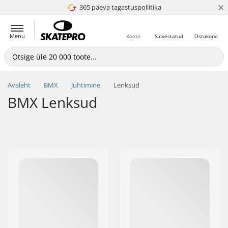
×
365 päeva tagastuspoliitika
4.8 paljaks 5
Menu
Konto
Salvestatud
Ostukorvi
Avaleht
BMX
Juhtimine
Lenksud
BMX Lenksud