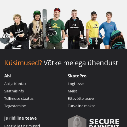
Küsimused?
Võtke meiega ühendust
Abi
SkatePro
Abi ja Kontakt
Logi sisse
Saatmisinfo
Meist
Tellimuse staatus
Ettevõtte teave
Tagastamine
Turvaline makse
Juriidiline teave
Reeglid ja tingimused