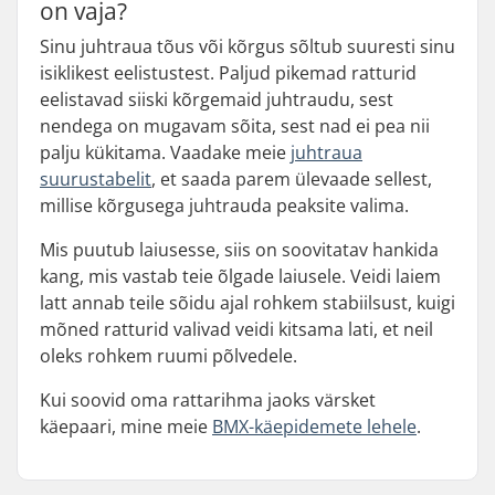
on vaja?
Sinu juhtraua tõus või kõrgus sõltub suuresti sinu
isiklikest eelistustest. Paljud pikemad ratturid
eelistavad siiski kõrgemaid juhtraudu, sest
nendega on mugavam sõita, sest nad ei pea nii
palju kükitama. Vaadake meie
juhtraua
suurustabelit
, et saada parem ülevaade sellest,
millise kõrgusega juhtrauda peaksite valima.
Mis puutub laiusesse, siis on soovitatav hankida
kang, mis vastab teie õlgade laiusele. Veidi laiem
latt annab teile sõidu ajal rohkem stabiilsust, kuigi
mõned ratturid valivad veidi kitsama lati, et neil
oleks rohkem ruumi põlvedele.
Kui soovid oma rattarihma jaoks värsket
käepaari, mine meie
BMX-käepidemete lehele
.