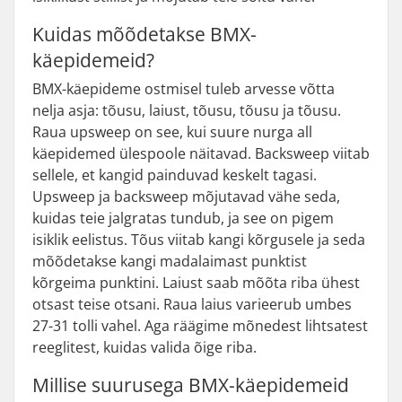
Kuidas mõõdetakse BMX-
käepidemeid?
BMX-käepideme ostmisel tuleb arvesse võtta
nelja asja: tõusu, laiust, tõusu, tõusu ja tõusu.
Raua upsweep on see, kui suure nurga all
käepidemed ülespoole näitavad. Backsweep viitab
sellele, et kangid painduvad keskelt tagasi.
Upsweep ja backsweep mõjutavad vähe seda,
kuidas teie jalgratas tundub, ja see on pigem
isiklik eelistus. Tõus viitab kangi kõrgusele ja seda
mõõdetakse kangi madalaimast punktist
kõrgeima punktini. Laiust saab mõõta riba ühest
otsast teise otsani. Raua laius varieerub umbes
27-31 tolli vahel. Aga räägime mõnedest lihtsatest
reeglitest, kuidas valida õige riba.
Millise suurusega BMX-käepidemeid