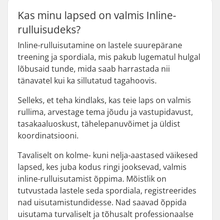
Kas minu lapsed on valmis Inline-
rulluisudeks?
Inline-rulluisutamine on lastele suurepärane
treening ja spordiala, mis pakub lugematul hulgal
lõbusaid tunde, mida saab harrastada nii
tänavatel kui ka sillutatud tagahoovis.
Selleks, et teha kindlaks, kas teie laps on valmis
rullima, arvestage tema jõudu ja vastupidavust,
tasakaaluoskust, tähelepanuvõimet ja üldist
koordinatsiooni.
Tavaliselt on kolme- kuni nelja-aastased väikesed
lapsed, kes juba kodus ringi jooksevad, valmis
inline-rulluisutamist õppima. Mõistlik on
tutvustada lastele seda spordiala, registreerides
nad uisutamistundidesse. Nad saavad õppida
uisutama turvaliselt ja tõhusalt professionaalse