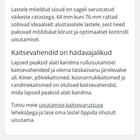
Lastele mõeldud uisud on sageli varustatud
väikeste ratastega. 64 mm kuni 76 mm rattad
sobivad ideaalselt alustavatele lastele, sest need
pakuvad mõõdukat kiirust ja optimaalset kontrolli
uisutamisel.
Kaitsevahendid on hädavajalikud
Lapsed peaksid alati kandma rulluisutamisel
kaitsevahendeid ja olema täiskasvanu järelevalve
all. Kiiver, põlvekaitsmed, küünarnukikaitsmed ja
randmekaitsmed on olulised kaitsevahendid,
mida lapsed peaksid alati kandma.
Tutvu meie
uisutamise kaitsevarustuse
leheküljega ja lase oma lastel õppida ohutult
uisutama.