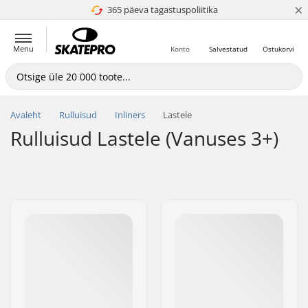
×
365 päeva tagastuspoliitika
4.8 paljaks 5
Menu
Konto
Salvestatud
Ostukorvi
Avaleht
Rulluisud
Inliners
Lastele
Rulluisud Lastele (Vanuses 3+)