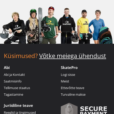
Küsimused?
Võtke meiega ühendust
Abi
SkatePro
Abi ja Kontakt
Logi sisse
Saatmisinfo
Meist
Tellimuse staatus
Ettevõtte teave
Tagastamine
Turvaline makse
Juriidiline teave
Reeglid ja tingimused