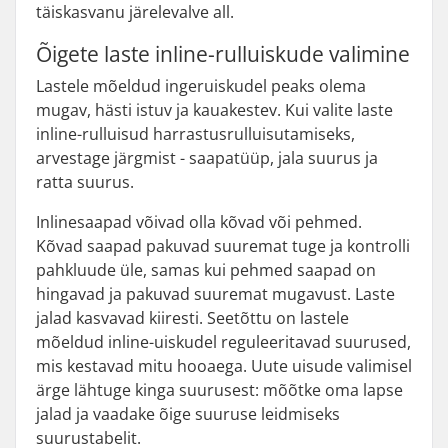
täiskasvanu järelevalve all.
Õigete laste inline-rulluiskude valimine
Lastele mõeldud ingeruiskudel peaks olema
mugav, hästi istuv ja kauakestev. Kui valite laste
inline-rulluisud harrastusrulluisutamiseks,
arvestage järgmist - saapatüüp, jala suurus ja
ratta suurus.
Inlinesaapad võivad olla kõvad või pehmed.
Kõvad saapad pakuvad suuremat tuge ja kontrolli
pahkluude üle, samas kui pehmed saapad on
hingavad ja pakuvad suuremat mugavust. Laste
jalad kasvavad kiiresti. Seetõttu on lastele
mõeldud inline-uiskudel reguleeritavad suurused,
mis kestavad mitu hooaega. Uute uisude valimisel
ärge lähtuge kinga suurusest: mõõtke oma lapse
jalad ja vaadake õige suuruse leidmiseks
suurustabelit.