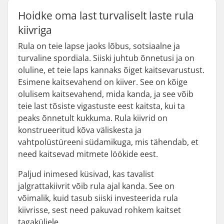
Hoidke oma last turvaliselt laste rula
kiivriga
Rula on teie lapse jaoks lõbus, sotsiaalne ja
turvaline spordiala. Siiski juhtub õnnetusi ja on
oluline, et teie laps kannaks õiget kaitsevarustust.
Esimene kaitsevahend on kiiver. See on kõige
olulisem kaitsevahend, mida kanda, ja see võib
teie last tõsiste vigastuste eest kaitsta, kui ta
peaks õnnetult kukkuma. Rula kiivrid on
konstrueeritud kõva väliskesta ja
vahtpolüstüreeni südamikuga, mis tähendab, et
need kaitsevad mitmete löökide eest.
Paljud inimesed küsivad, kas tavalist
jalgrattakiivrit võib rula ajal kanda. See on
võimalik, kuid tasub siiski investeerida rula
kiivrisse, sest need pakuvad rohkem kaitset
tagaküljele.