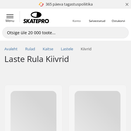
×
365 päeva tagastuspoliitika
4.8 paljaks 5
Menu
Konto
Salvestatud
Ostukorvi
Avaleht
Rulad
Kaitse
Lastele
Kiivrid
Laste Rula Kiivrid