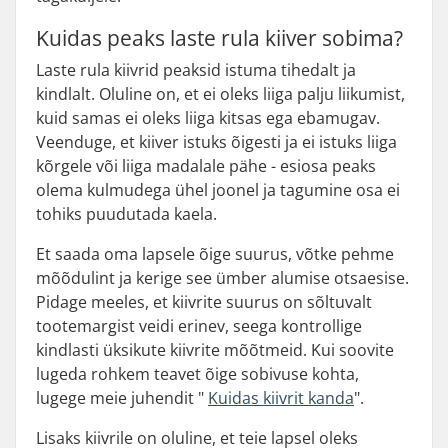
Kuidas peaks laste rula kiiver sobima?
Laste rula kiivrid peaksid istuma tihedalt ja
kindlalt. Oluline on, et ei oleks liiga palju liikumist,
kuid samas ei oleks liiga kitsas ega ebamugav.
Veenduge, et kiiver istuks õigesti ja ei istuks liiga
kõrgele või liiga madalale pähe - esiosa peaks
olema kulmudega ühel joonel ja tagumine osa ei
tohiks puudutada kaela.
Et saada oma lapsele õige suurus, võtke pehme
mõõdulint ja kerige see ümber alumise otsaesise.
Pidage meeles, et kiivrite suurus on sõltuvalt
tootemargist veidi erinev, seega kontrollige
kindlasti üksikute kiivrite mõõtmeid. Kui soovite
lugeda rohkem teavet õige sobivuse kohta,
lugege meie juhendit "
Kuidas kiivrit kanda
".
Lisaks kiivrile on oluline, et teie lapsel oleks