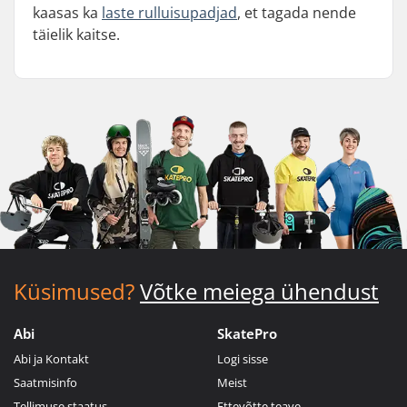
kaasas ka
laste rulluisupadjad
, et tagada nende
täielik kaitse.
Küsimused?
Võtke meiega ühendust
Abi
SkatePro
Abi ja Kontakt
Logi sisse
Saatmisinfo
Meist
Tellimuse staatus
Ettevõtte teave