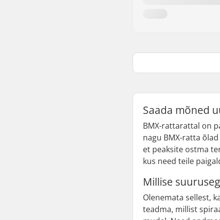
Saada mõned u
BMX-rattarattal on p
nagu BMX-ratta õlad 
et peaksite ostma ter
kus need teile paigal
Millise suuruse
Olenemata sellest, k
teadma, millist spira