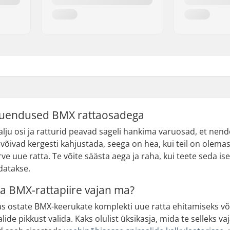
uendused BMX rattaosadega
alju osi ja ratturid peavad sageli hankima varuosad, et nend
võivad kergesti kahjustada, seega on hea, kui teil on olem
ve uue ratta. Te võite säästa aega ja raha, kui teete seda ise
datakse.
ga BMX-rattapiire vajan ma?
as ostate BMX-keerukate komplekti uue ratta ehitamiseks või 
alide pikkust valida. Kaks olulist üksikasja, mida te selleks v