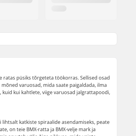
e ratas püsiks tõrgeteta töökorras. Sellised osad
as mõned varuosad, mida saate paigaldada, ilma
, kuid kui kahtlete, viige varuosad jalgrattapoodi,
lihtsalt katkiste spiraalide asendamiseks, peate
ajate, on teie BMX-ratta ja BMX-velje mark ja