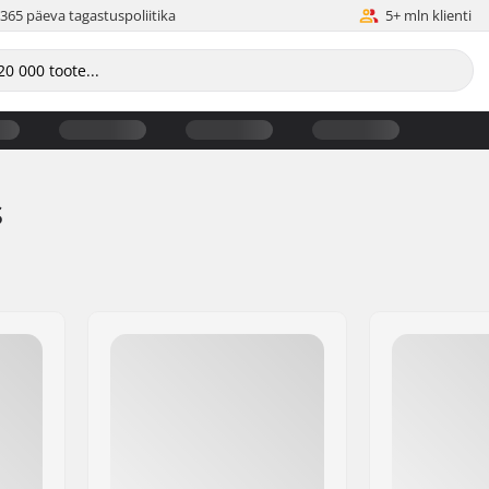
365 päeva tagastuspoliitika
5+ mln klienti
s