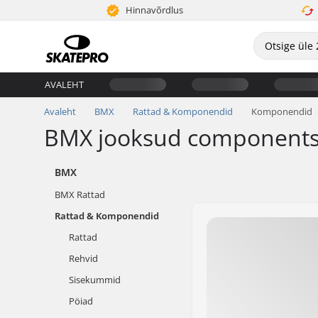
Hinnavõrdlus
AVALEHT
Avaleht
BMX
Rattad & Komponendid
Komponendid
BMX jooksud component
BMX
BMX Rattad
Rattad & Komponendid
Rattad
Rehvid
Sisekummid
Pöiad