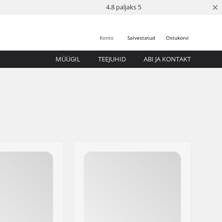
×
4.8 paljaks 5
Konto
Salvestatud
Ostukorvi
MÜÜGIL
TEEJUHID
ABI JA KONTAKT