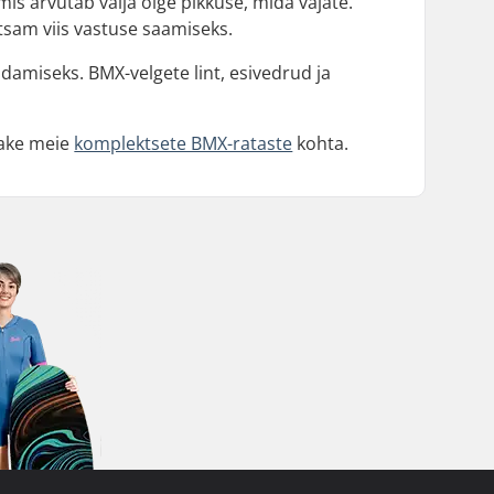
 mis arvutab välja õige pikkuse, mida vajate.
htsam viis vastuse saamiseks.
ndamiseks. BMX-velgete lint, esivedrud ja
adake meie
komplektsete BMX-rataste
kohta.