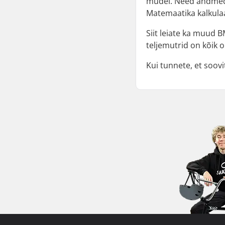
mudel. Need andmed
Matemaatika kalkulaa
Siit leiate ka muud B
teljemutrid on kõik 
Kui tunnete, et soovi