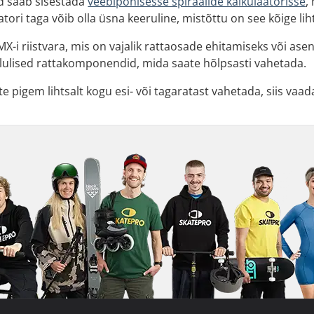
 saab sisestada
veebipõhisesse spiraalide kalkulaatorisse
,
tori taga võib olla üsna keeruline, mistõttu on see kõige li
MX-i riistvara, mis on vajalik rattaosade ehitamiseks või ase
olulised rattakomponendid, mida saate hõlpsasti vahetada.
te pigem lihtsalt kogu esi- või tagaratast vahetada, siis va