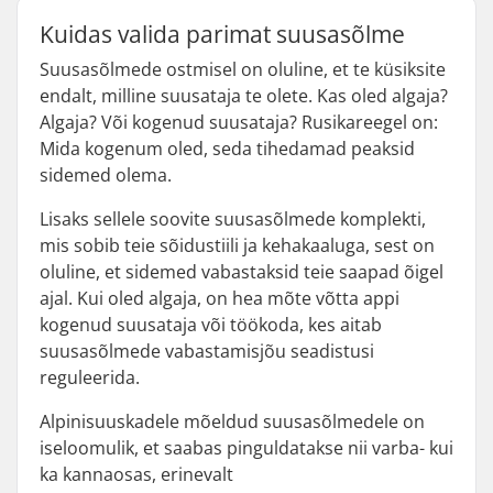
Kuidas valida parimat suusasõlme
Suusasõlmede ostmisel on oluline, et te küsiksite
endalt, milline suusataja te olete. Kas oled algaja?
Algaja? Või kogenud suusataja? Rusikareegel on:
Mida kogenum oled, seda tihedamad peaksid
sidemed olema.
Lisaks sellele soovite suusasõlmede komplekti,
mis sobib teie sõidustiili ja kehakaaluga, sest on
oluline, et sidemed vabastaksid teie saapad õigel
ajal. Kui oled algaja, on hea mõte võtta appi
kogenud suusataja või töökoda, kes aitab
suusasõlmede vabastamisjõu seadistusi
reguleerida.
Alpinisuuskadele mõeldud suusasõlmedele on
iseloomulik, et saabas pinguldatakse nii varba- kui
ka kannaosas, erinevalt