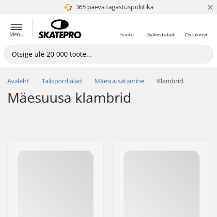
×
365 päeva tagastuspoliitika
4.8 paljaks 5
Menu
Konto
Salvestatud
Ostukorvi
Avaleht
Talispordialad
Mäesuusatamine
Klambrid
Mäesuusa klambrid