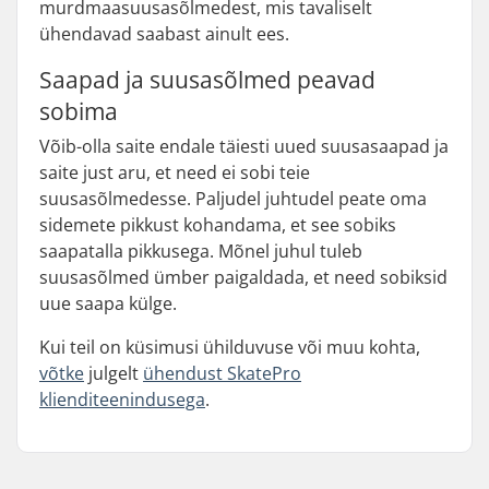
murdmaasuusasõlmedest, mis tavaliselt
ühendavad saabast ainult ees.
Saapad ja suusasõlmed peavad
sobima
Võib-olla saite endale täiesti uued suusasaapad ja
saite just aru, et need ei sobi teie
suusasõlmedesse. Paljudel juhtudel peate oma
sidemete pikkust kohandama, et see sobiks
saapatalla pikkusega. Mõnel juhul tuleb
suusasõlmed ümber paigaldada, et need sobiksid
uue saapa külge.
Kui teil on küsimusi ühilduvuse või muu kohta,
võtke
julgelt
ühendust SkatePro
klienditeenindusega
.