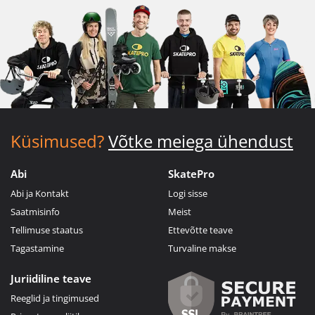
Küsimused?
Võtke meiega ühendust
Abi
SkatePro
Abi ja Kontakt
Logi sisse
Saatmisinfo
Meist
Tellimuse staatus
Ettevõtte teave
Tagastamine
Turvaline makse
Juriidiline teave
Reeglid ja tingimused