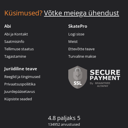
Küsimused?
Võtke meiega ühendust
Abi
SkatePro
Abi ja Kontakt
Logi sisse
Saatmisinfo
Meist
Tellimuse staatus
Ettevõtte teave
Tagastamine
Turvaline makse
Juriidiline teave
Reeglid ja tingimused
Privaatsuspoliitika
Juurdepääsetavus
Küpsiste seaded
4.8 paljaks 5
134952 arvustused