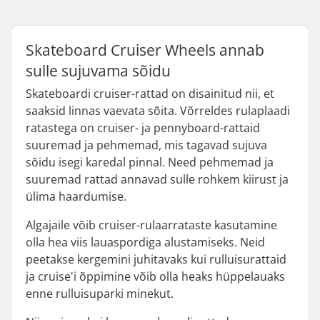
Skateboard Cruiser Wheels annab
sulle sujuvama sõidu
Skateboardi cruiser-rattad on disainitud nii, et
saaksid linnas vaevata sõita. Võrreldes rulaplaadi
ratastega on cruiser- ja pennyboard-rattaid
suuremad ja pehmemad, mis tagavad sujuva
sõidu isegi karedal pinnal. Need pehmemad ja
suuremad rattad annavad sulle rohkem kiirust ja
ülima haardumise.
Algajaile võib cruiser-rulaarrataste kasutamine
olla hea viis lauaspordiga alustamiseks. Neid
peetakse kergemini juhitavaks kui rulluisurattaid
ja cruise'i õppimine võib olla heaks hüppelauaks
enne rulluisuparki minekut.