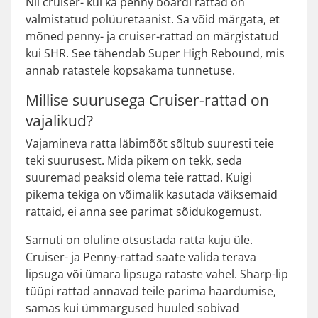
Nii cruiser- kui ka penny boardi rattad on
valmistatud polüuretaanist. Sa võid märgata, et
mõned penny- ja cruiser-rattad on märgistatud
kui SHR. See tähendab Super High Rebound, mis
annab ratastele kopsakama tunnetuse.
Millise suurusega Cruiser-rattad on
vajalikud?
Vajamineva ratta läbimõõt sõltub suuresti teie
teki suurusest. Mida pikem on tekk, seda
suuremad peaksid olema teie rattad. Kuigi
pikema tekiga on võimalik kasutada väiksemaid
rattaid, ei anna see parimat sõidukogemust.
Samuti on oluline otsustada ratta kuju üle.
Cruiser- ja Penny-rattad saate valida terava
lipsuga või ümara lipsuga rataste vahel. Sharp-lip
tüüpi rattad annavad teile parima haardumise,
samas kui ümmargused huuled sobivad