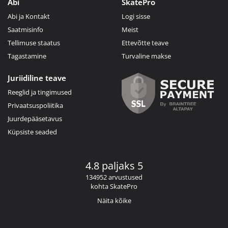
Abi
SkatePro
Abi ja Kontakt
Logi sisse
Saatmisinfo
Meist
Tellimuse staatus
Ettevõtte teave
Tagastamine
Turvaline makse
Juriidiline teave
Reeglid ja tingimused
Privaatsuspoliitika
Juurdepääsetavus
Küpsiste seaded
4.8 paljaks 5
134952 arvustused
kohta SkatePro
Näita kõike