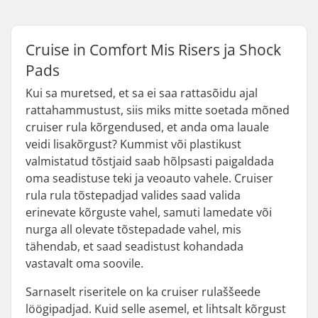
Cruise in Comfort Mis Risers ja Shock
Pads
Kui sa muretsed, et sa ei saa rattasõidu ajal
rattahammustust, siis miks mitte soetada mõned
cruiser rula kõrgendused, et anda oma lauale
veidi lisakõrgust? Kummist või plastikust
valmistatud tõstjaid saab hõlpsasti paigaldada
oma seadistuse teki ja veoauto vahele. Cruiser
rula rula tõstepadjad valides saad valida
erinevate kõrguste vahel, samuti lamedate või
nurga all olevate tõstepadade vahel, mis
tähendab, et saad seadistust kohandada
vastavalt oma soovile.
Sarnaselt riseritele on ka cruiser rulaššeede
löögipadjad. Kuid selle asemel, et lihtsalt kõrgust