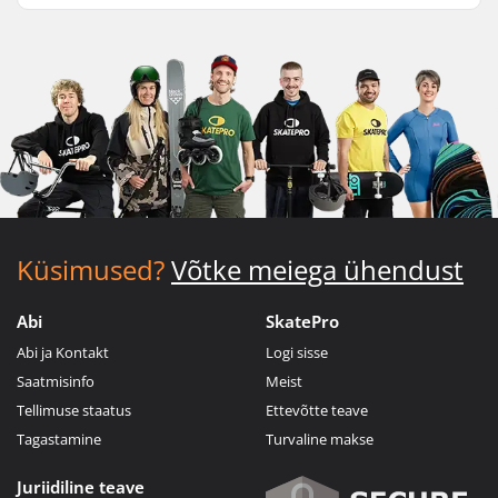
Küsimused?
Võtke meiega ühendust
Abi
SkatePro
Abi ja Kontakt
Logi sisse
Saatmisinfo
Meist
Tellimuse staatus
Ettevõtte teave
Tagastamine
Turvaline makse
Juriidiline teave