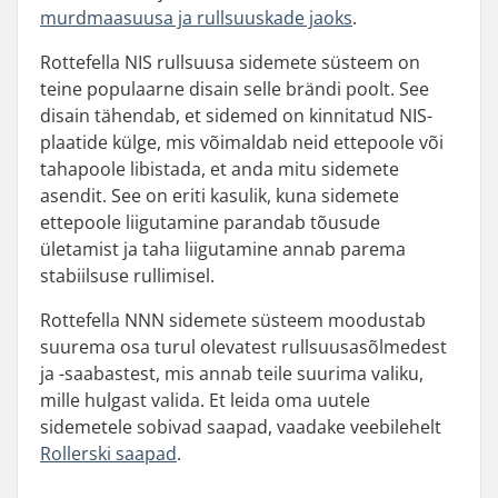
murdmaasuusa ja rullsuuskade jaoks
.
Rottefella NIS rullsuusa sidemete süsteem on
teine populaarne disain selle brändi poolt. See
disain tähendab, et sidemed on kinnitatud NIS-
plaatide külge, mis võimaldab neid ettepoole või
tahapoole libistada, et anda mitu sidemete
asendit. See on eriti kasulik, kuna sidemete
ettepoole liigutamine parandab tõusude
ületamist ja taha liigutamine annab parema
stabiilsuse rullimisel.
Rottefella NNN sidemete süsteem moodustab
suurema osa turul olevatest rullsuusasõlmedest
ja -saabastest, mis annab teile suurima valiku,
mille hulgast valida. Et leida oma uutele
sidemetele sobivad saapad, vaadake veebilehelt
Rollerski saapad
.