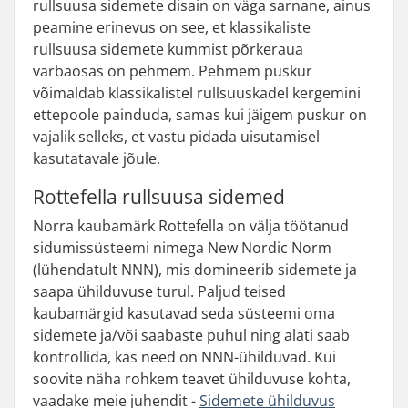
rullsuusa sidemete disain on väga sarnane, ainus
peamine erinevus on see, et klassikaliste
rullsuusa sidemete kummist põrkeraua
varbaosas on pehmem. Pehmem puskur
võimaldab klassikalistel rullsuuskadel kergemini
ettepoole painduda, samas kui jäigem puskur on
vajalik selleks, et vastu pidada uisutamisel
kasutatavale jõule.
Rottefella rullsuusa sidemed
Norra kaubamärk Rottefella on välja töötanud
sidumissüsteemi nimega New Nordic Norm
(lühendatult NNN), mis domineerib sidemete ja
saapa ühilduvuse turul. Paljud teised
kaubamärgid kasutavad seda süsteemi oma
sidemete ja/või saabaste puhul ning alati saab
kontrollida, kas need on NNN-ühilduvad. Kui
soovite näha rohkem teavet ühilduvuse kohta,
vaadake meie juhendit -
Sidemete ühilduvus