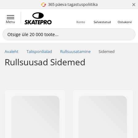
×
365 päeva tagastuspoliitika
4.8 paljaks 5
Menu
Konto
Salvestatud
Ostukorvi
Avaleht
Talispordialad
Rullsuusatamine
Sidemed
Rullsuusad Sidemed