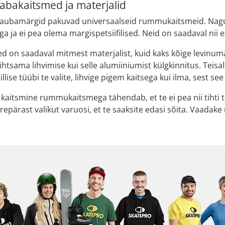
abakaitsmed ja materjalid
 kaubamärgid pakuvad universaalseid rummukaitsmeid. Nagu
 ja ei pea olema margispetsiifilised. Neid on saadaval nii e
on saadaval mitmest materjalist, kuid kaks kõige levinumat
htsama lihvimise kui selle alumiiniumist külgkinnitus. Tei
llise tüübi te valite, lihvige pigem kaitsega kui ilma, sest s
kaitsmine rummukaitsmega tähendab, et te ei pea nii tihti te
pärast valikut varuosi, et te saaksite edasi sõita. Vaadak