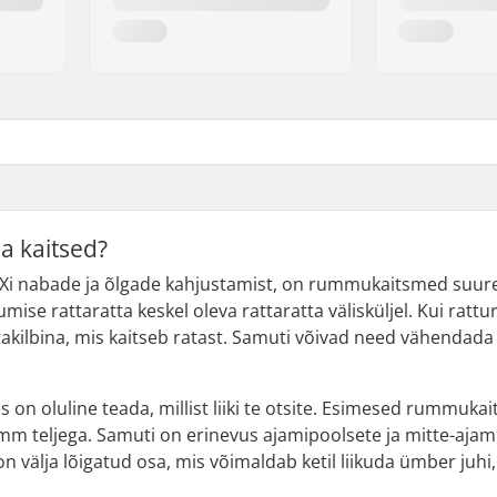
a kaitsed?
 BMXi nabade ja õlgade kahjustamist, on rummukaitsmed suur
umise rattaratta keskel oleva rattaratta välisküljel. Kui rattur
kilbina, mis kaitseb ratast. Samuti võivad need vähendada
 on oluline teada, millist liiki te otsite. Esimesed rummuk
 teljega. Samuti on erinevus ajamipoolsete ja mitte-ajam
on välja lõigatud osa, mis võimaldab ketil liikuda ümber juhi, 