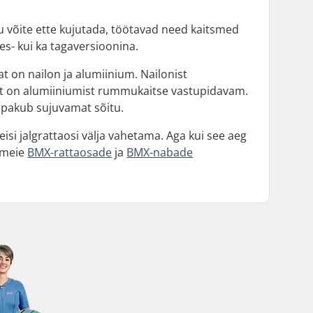
 võite ette kujutada, töötavad need kaitsmed
es- kui ka tagaversioonina.
 on nailon ja alumiinium. Nailonist
salt on alumiiniumist rummukaitse vastupidavam.
ee pakub sujuvamat sõitu.
isi jalgrattaosi välja vahetama. Aga kui see aeg
e meie
BMX-rattaosade
ja
BMX-nabade