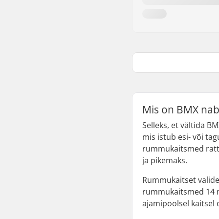
Mis on BMX nab
Selleks, et vältida
mis istub esi- või tag
rummukaitsmed ratta
ja pikemaks.
Rummukaitset valides
rummukaitsmed 14 mm
ajamipoolsel kaitsel 