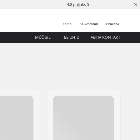
×
4.8 paljaks 5
Konto
Salvestatud
Ostukorvi
MÜÜGIL
TEEJUHID
ABI JA KONTAKT