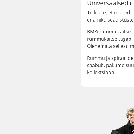
Universaalsed n
Te leiate, et mõned
enamiku seadistustega
BMXi rummu kaitsmed 
rummukaitse tagab li
Olenemata sellest, mi
Rummu ja spiraalide 
saabub, pakume suure
kollektsiooni.