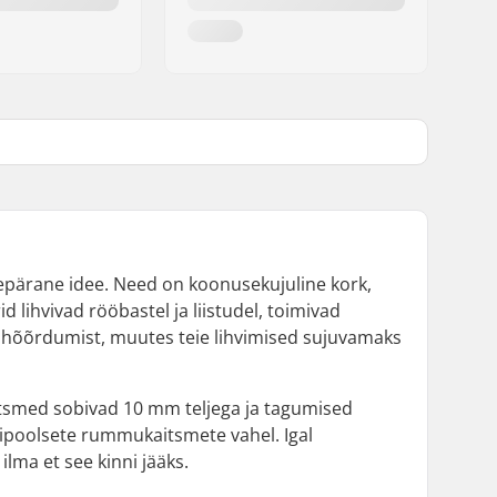
epärane idee. Need on koonusekujuline kork,
id lihvivad rööbastel ja liistudel, toimivad
 hõõrdumist, muutes teie lihvimised sujuvamaks
aitsmed sobivad 10 mm teljega ja tagumised
ipoolsete rummukaitsmete vahel. Igal
ilma et see kinni jääks.