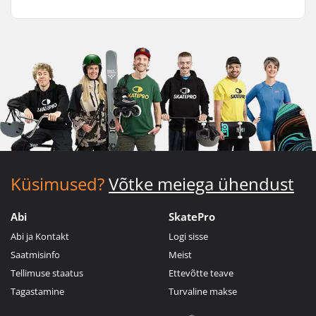
Küsimused?
Võtke meiega ühendust
Abi
SkatePro
Abi ja Kontakt
Logi sisse
Saatmisinfo
Meist
Tellimuse staatus
Ettevõtte teave
Tagastamine
Turvaline makse