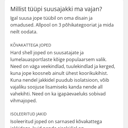
Millist tüüpi suusajakki ma vajan?
Igal suusa jope tüübil on oma disain ja
omadused. Allpool on 3 põhikategooriat ja mida
neilt oodata.
KÕVAKATTEGA JOPED
Hard shell joped on suusatajate ja
lumelauasportlaste kõige populaarsem valik.
Need on väga veekindlad, tuulekindlad ja kerged,
kuna jope koosneb ainult ühest koorikukihist.
Kuna nendel jakkidel puudub isolatsioon, võib
vajaliku soojuse lisamiseks kanda nende all
vahekihti. Need on ka igapäevaeluks sobivad
vihmajoped.
ISOLEERITUD JAKID
Isoleeritud joped on sarnased kõvakattega