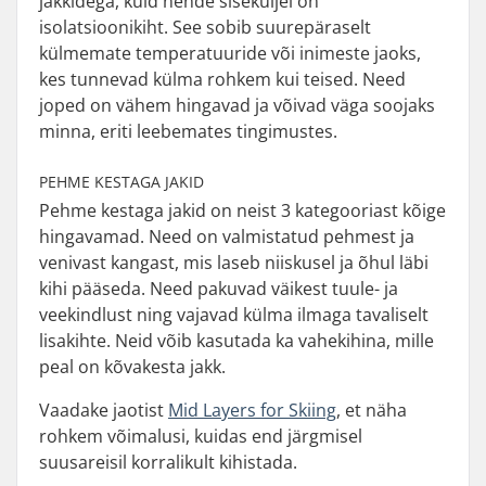
jakkidega, kuid nende siseküljel on
isolatsioonikiht. See sobib suurepäraselt
külmemate temperatuuride või inimeste jaoks,
kes tunnevad külma rohkem kui teised. Need
joped on vähem hingavad ja võivad väga soojaks
minna, eriti leebemates tingimustes.
PEHME KESTAGA JAKID
Pehme kestaga jakid on neist 3 kategooriast kõige
hingavamad. Need on valmistatud pehmest ja
venivast kangast, mis laseb niiskusel ja õhul läbi
kihi pääseda. Need pakuvad väikest tuule- ja
veekindlust ning vajavad külma ilmaga tavaliselt
lisakihte. Neid võib kasutada ka vahekihina, mille
peal on kõvakesta jakk.
Vaadake jaotist
Mid Layers for Skiing
, et näha
rohkem võimalusi, kuidas end järgmisel
suusareisil korralikult kihistada.