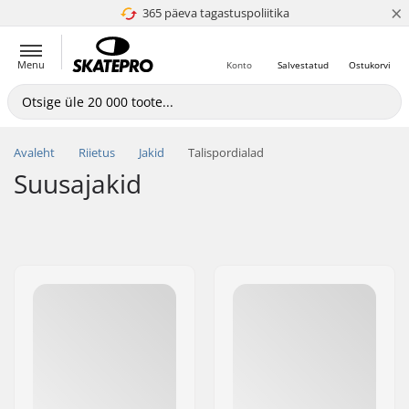
×
365 päeva tagastuspoliitika
4.8 paljaks 5
Menu
Konto
Salvestatud
Ostukorvi
Avaleht
Riietus
Jakid
Talispordialad
Suusajakid