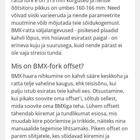
ratta fork'e on 315 mm kõrgused ja nende
õõtsitoru pikkus on umbes 160-166 mm. Need
võivad siiski varieeruda ja nende parameetrite
muutmine võib mõjutada teie sõidukogemust.
BMX-ratta väljalangevused - pisikesed plaadid
kahvli lõpus, mis hoiavad esiratast paigal - on
erineva kuju ja suurusega, kuid nende pärast ei
ole vaja stressi tunda.
Mis on BMX-fork offset?
BMX-haara nihkumine on kahvli sääre keskkoha ja
ratta telje vaheline kaugus, ehk teisisõnu, kui
palju istub esiratas teie kahvli ees. Otsustamine,
kui pikaks soovite oma offset'i, sõltub sellest,
mida soovite oma BMXiga teha. Lühem offsett
tähendab kiiremat ja tundlikumat esiosa, mis
muudab kiire pöörlemise ja trikkide, näiteks nina
manuaalide tegemise lihtsamaks. Pikem offset on
parem sõitjatele, kes sõidavad kiiremini ja