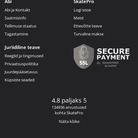
Abi
SkatePro
Abi ja Kontakt
Logi sisse
Saatmisinfo
Meist
Tellimuse staatus
Ettevõtte teave
Tagastamine
Turvaline makse
Juriidiline teave
Reeglid ja tingimused
Privaatsuspoliitika
Juurdepääsetavus
Küpsiste seaded
4.8 paljaks 5
134936 arvustused
kohta SkatePro
Näita kõike