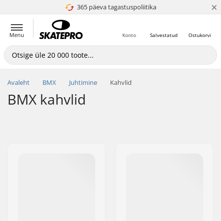
×
365 päeva tagastuspoliitika
4.8 paljaks 5
Menu
Konto
Salvestatud
Ostukorvi
Avaleht
BMX
Juhtimine
Kahvlid
BMX kahvlid