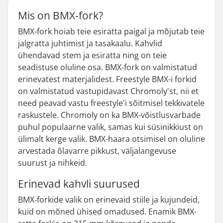
Mis on BMX-fork?
BMX-fork hoiab teie esiratta paigal ja mõjutab teie
jalgratta juhtimist ja tasakaalu. Kahvlid
ühendavad stem ja esiratta ning on teie
seadistuse oluline osa. BMX-fork on valmistatud
erinevatest materjalidest. Freestyle BMX-i forkid
on valmistatud vastupidavast Chromoly'st, nii et
need peavad vastu freestyle'i sõitmisel tekkivatele
raskustele. Chromoly on ka BMX-võistlusvarbade
puhul populaarne valik, samas kui süsinikkiust on
ülimalt kerge valik. BMX-haara otsimisel on oluline
arvestada õlavarre pikkust, väljalangevuse
suurust ja nihkeid.
Erinevad kahvli suurused
BMX-forkide valik on erinevaid stiile ja kujundeid,
kuid on mõned ühised omadused. Enamik BMX-