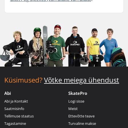
Küsimused?
Võtke meiega ühendust
Abi
SkatePro
Abi ja Kontakt
Logi sisse
Saatmisinfo
Meist
Tellimuse staatus
Ettevõtte teave
Tagastamine
Turvaline makse