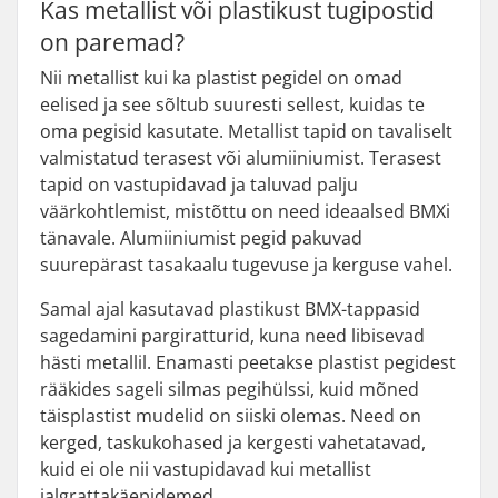
Kas metallist või plastikust tugipostid
on paremad?
Nii metallist kui ka plastist pegidel on omad
eelised ja see sõltub suuresti sellest, kuidas te
oma pegisid kasutate. Metallist tapid on tavaliselt
valmistatud terasest või alumiiniumist. Terasest
tapid on vastupidavad ja taluvad palju
väärkohtlemist, mistõttu on need ideaalsed BMXi
tänavale. Alumiiniumist pegid pakuvad
suurepärast tasakaalu tugevuse ja kerguse vahel.
Samal ajal kasutavad plastikust BMX-tappasid
sagedamini pargiratturid, kuna need libisevad
hästi metallil. Enamasti peetakse plastist pegidest
rääkides sageli silmas pegihülssi, kuid mõned
täisplastist mudelid on siiski olemas. Need on
kerged, taskukohased ja kergesti vahetatavad,
kuid ei ole nii vastupidavad kui metallist
jalgrattakäepidemed.