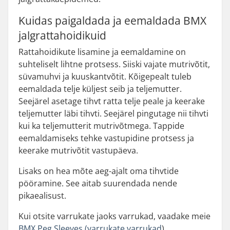
Kuidas paigaldada ja eemaldada BMX
jalgrattahoidikuid
Rattahoidikute lisamine ja eemaldamine on
suhteliselt lihtne protsess. Siiski vajate mutrivõtit,
süvamuhvi ja kuuskantvõtit. Kõigepealt tuleb
eemaldada telje küljest seib ja teljemutter.
Seejärel asetage tihvt ratta telje peale ja keerake
teljemutter läbi tihvti. Seejärel pingutage nii tihvti
kui ka teljemutterit mutrivõtmega. Tappide
eemaldamiseks tehke vastupidine protsess ja
keerake mutrivõtit vastupäeva.
Lisaks on hea mõte aeg-ajalt oma tihvtide
pööramine. See aitab suurendada nende
pikaealisust.
Kui otsite varrukate jaoks varrukad, vaadake meie
BMX Peg Sleeves (varrukate varrukad
).