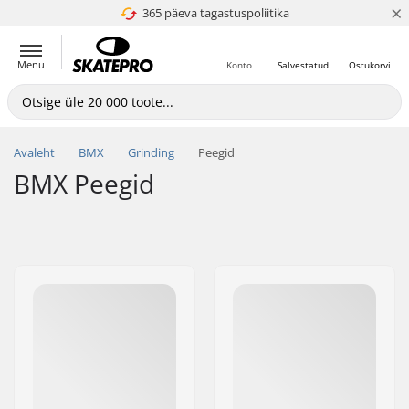
×
365 päeva tagastuspoliitika
4.8 paljaks 5
Menu
Konto
Salvestatud
Ostukorvi
Avaleht
BMX
Grinding
Peegid
BMX Peegid