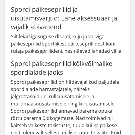
Spordi päikeseprillid ja
uisutamisvarjud: Lahe aksessuaar ja
vajalik abivahend
Siit leiad igasuguse disaini, kuju ja värviga
päikeseprillid sportlikest päikeseprillidest kuni
rulaja päikeseprillideni, mis näevad lahedad välja.
Spordi päikeseprillid kõikvõimalike
spordialade jaoks
Spordi päikeseprillid on hädavajalikud paljudele
spordialade harrastajatele, näiteks
jalgrattasõidule, rullsuusatamisele ja
murdmaasuusatamisele ning kiiruisutamisele.
Spordi päikeseprillid annavad parema optika
tõttu parema üldkogemuse. Nad toimivad nii
kaitseb väikeste takistuste, tuule kui ka päikese
eest, olenevalt sellest, millise tüübi te valite. Kuid