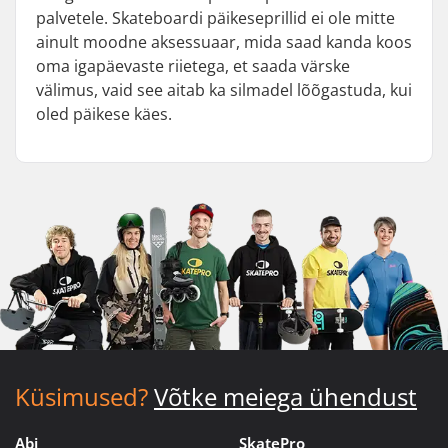
palvetele. Skateboardi päikeseprillid ei ole mitte
ainult moodne aksessuaar, mida saad kanda koos
oma igapäevaste riietega, et saada värske
välimus, vaid see aitab ka silmadel lõõgastuda, kui
oled päikese käes.
Küsimused?
Võtke meiega ühendust
Abi
SkatePro