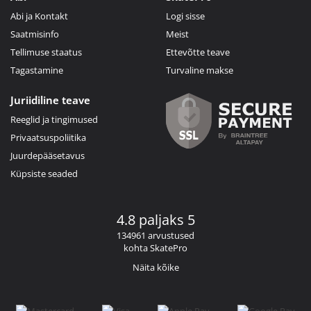
Abi ja Kontakt
Logi sisse
Saatmisinfo
Meist
Tellimuse staatus
Ettevõtte teave
Tagastamine
Turvaline makse
Juriidiline teave
Reeglid ja tingimused
Privaatsuspoliitika
Juurdepääsetavus
Küpsiste seaded
4.8 paljaks 5
134961 arvustused
kohta SkatePro
Näita kõike