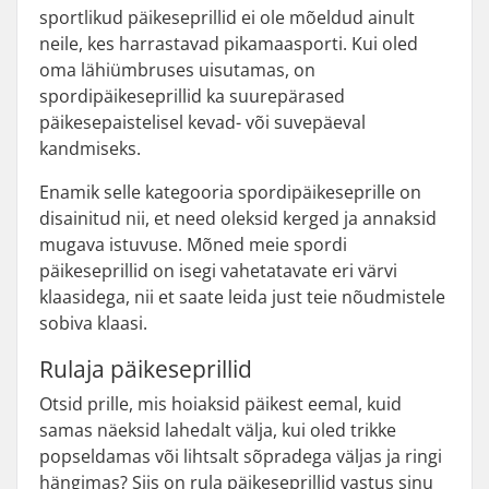
sportlikud päikeseprillid ei ole mõeldud ainult
neile, kes harrastavad pikamaasporti. Kui oled
oma lähiümbruses uisutamas, on
spordipäikeseprillid ka suurepärased
päikesepaistelisel kevad- või suvepäeval
kandmiseks.
Enamik selle kategooria spordipäikeseprille on
disainitud nii, et need oleksid kerged ja annaksid
mugava istuvuse. Mõned meie spordi
päikeseprillid on isegi vahetatavate eri värvi
klaasidega, nii et saate leida just teie nõudmistele
sobiva klaasi.
Rulaja päikeseprillid
Otsid prille, mis hoiaksid päikest eemal, kuid
samas näeksid lahedalt välja, kui oled trikke
popseldamas või lihtsalt sõpradega väljas ja ringi
hängimas? Siis on rula päikeseprillid vastus sinu