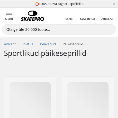
×
365 päeva tagastuspoliitika
4.8 paljaks 5
Menu
Konto
Salvestatud
Ostukorvi
Avaleht
Riietus
Peavarjud
Päikeseprillid
Sportlikud päikeseprillid