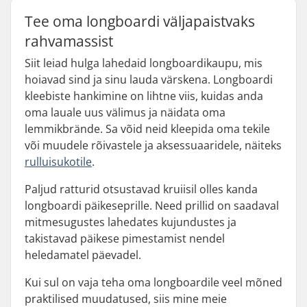
Tee oma longboardi väljapaistvaks
rahvamassist
Siit leiad hulga lahedaid longboardikaupu, mis
hoiavad sind ja sinu lauda värskena. Longboardi
kleebiste hankimine on lihtne viis, kuidas anda
oma lauale uus välimus ja näidata oma
lemmikbrände. Sa võid neid kleepida oma tekile
või muudele rõivastele ja aksessuaaridele, näiteks
rulluisukotile
.
Paljud ratturid otsustavad kruiisil olles kanda
longboardi päikeseprille. Need prillid on saadaval
mitmesugustes lahedates kujundustes ja
takistavad päikese pimestamist nendel
heledamatel päevadel.
Kui sul on vaja teha oma longboardile veel mõned
praktilised muudatused, siis mine meie