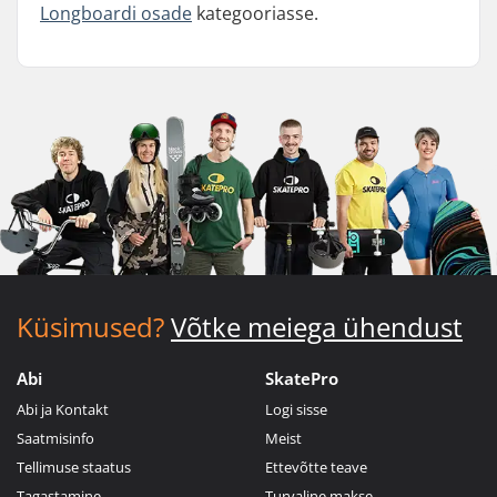
Longboardi osade
kategooriasse.
Küsimused?
Võtke meiega ühendust
Abi
SkatePro
Abi ja Kontakt
Logi sisse
Saatmisinfo
Meist
Tellimuse staatus
Ettevõtte teave
Tagastamine
Turvaline makse