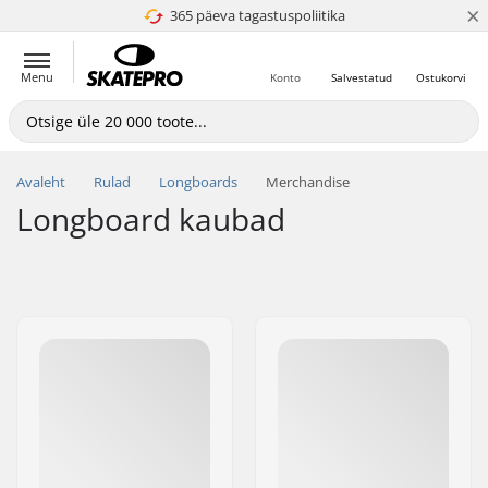
×
365 päeva tagastuspoliitika
4.8 paljaks 5
Menu
Konto
Salvestatud
Ostukorvi
Avaleht
Rulad
Longboards
Merchandise
Longboard kaubad