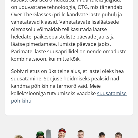
on uduvastane tehnoloogia, OTG, mis tähendab
Over The Glasses (prille kandvate laste puhul) ja
vahetatavad klaasid. Vahetatavate lisaläätsede
olemasolu võimaldab teil kasutada läätse
heledate, päikesepaisteliste päevade jaoks ja
läätse pimedamate, lumiste päevade jaoks.
Parimatel laste suusaprillidel on nende omaduste
kombinatsioon, kui mitte kõik.
Sobiv riietus on üks teine alus, et lastel oleks hea
suusatamine. Soojuse hoidmiseks peaksid nad
kandma põhikihina termorõivaid. Meie
kollektsiooniga tutvumiseks vaadake
suusatamise
põhikihti
.