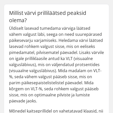
Millist värvi prilliläätsed peaksid
olema?
Üldiselt lasevad tumedama värviga läätsed
vähem valgust läbi, seega on need suurepärased
päikesevarju varjamiseks. Heledama värvi läätsed
lasevad rohkem valgust sisse, mis on eeliseks
pimedamatel, pilvisematel päevadel. Lisaks värvile
on igale prilliklaasile antud ka VLT (visuaalne
valgusläbivus), mis on väljendatud protsentides
(visuaalne valgusläbivus). Mida madalam on VLT-
%, seda vähem valgust pääseb sisse, mis on
parim päikesepaistelistelistel päevadel. Mida
kõrgem on VLT-%, seda rohkem valgust pääseb
sisse, mis on optimaalne pilviste ja lumiste
päevade jaoks.
Mõnedel kaitseprillidel on vahetatavad klaasid, nii