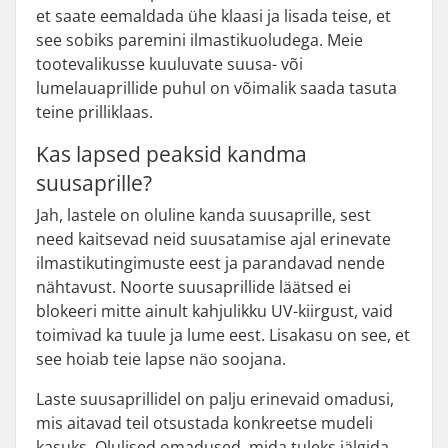
et saate eemaldada ühe klaasi ja lisada teise, et
see sobiks paremini ilmastikuoludega. Meie
tootevalikusse kuuluvate suusa- või
lumelauaprillide puhul on võimalik saada tasuta
teine prilliklaas.
Kas lapsed peaksid kandma
suusaprille?
Jah, lastele on oluline kanda suusaprille, sest
need kaitsevad neid suusatamise ajal erinevate
ilmastikutingimuste eest ja parandavad nende
nähtavust. Noorte suusaprillide läätsed ei
blokeeri mitte ainult kahjulikku UV-kiirgust, vaid
toimivad ka tuule ja lume eest. Lisakasu on see, et
see hoiab teie lapse näo soojana.
Laste suusaprillidel on palju erinevaid omadusi,
mis aitavad teil otsustada konkreetse mudeli
kasuks. Olulised omadused, mida tuleks jälgida,