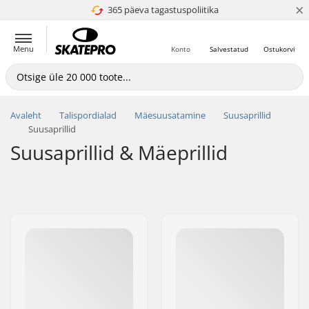
×
365 päeva tagastuspoliitika
4.8 paljaks 5
Menu
Konto
Salvestatud
Ostukorvi
Avaleht
Talispordialad
Mäesuusatamine
Suusaprillid
Suusaprillid
Suusaprillid & Mäeprillid