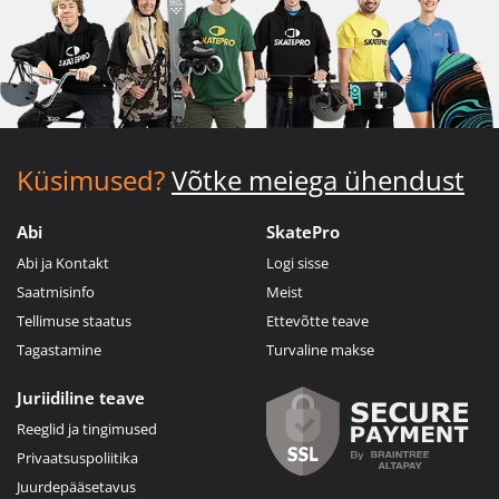
Küsimused?
Võtke meiega ühendust
Abi
SkatePro
Abi ja Kontakt
Logi sisse
Saatmisinfo
Meist
Tellimuse staatus
Ettevõtte teave
Tagastamine
Turvaline makse
Juriidiline teave
Reeglid ja tingimused
Privaatsuspoliitika
Juurdepääsetavus