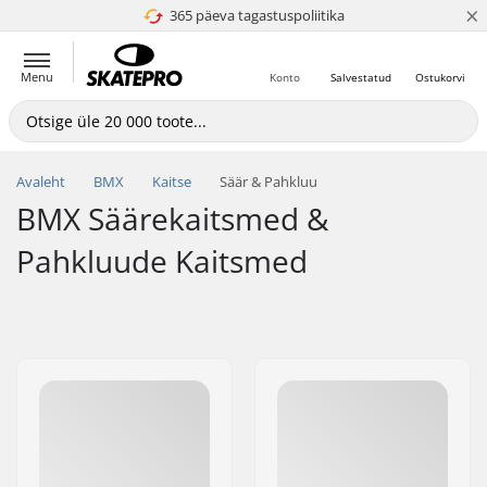
×
365 päeva tagastuspoliitika
4.8 paljaks 5
Menu
Konto
Salvestatud
Ostukorvi
Avaleht
BMX
Kaitse
Säär & Pahkluu
BMX Säärekaitsmed &
Pahkluude Kaitsmed