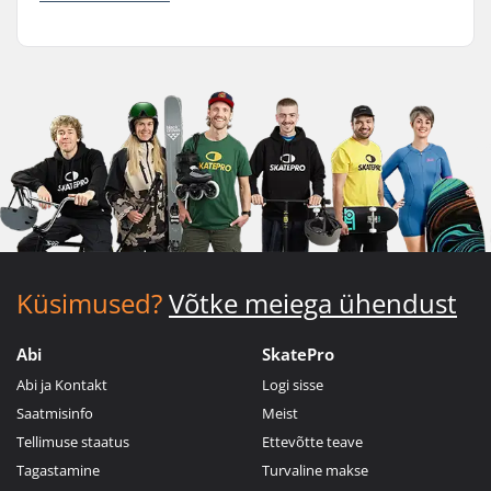
Küsimused?
Võtke meiega ühendust
Abi
SkatePro
Abi ja Kontakt
Logi sisse
Saatmisinfo
Meist
Tellimuse staatus
Ettevõtte teave
Tagastamine
Turvaline makse