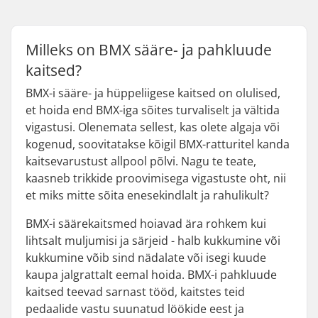
Milleks on BMX sääre- ja pahkluude
kaitsed?
BMX-i sääre- ja hüppeliigese kaitsed on olulised,
et hoida end BMX-iga sõites turvaliselt ja vältida
vigastusi. Olenemata sellest, kas olete algaja või
kogenud, soovitatakse kõigil BMX-ratturitel kanda
kaitsevarustust allpool põlvi. Nagu te teate,
kaasneb trikkide proovimisega vigastuste oht, nii
et miks mitte sõita enesekindlalt ja rahulikult?
BMX-i säärekaitsmed hoiavad ära rohkem kui
lihtsalt muljumisi ja särjeid - halb kukkumine või
kukkumine võib sind nädalate või isegi kuude
kaupa jalgrattalt eemal hoida. BMX-i pahkluude
kaitsed teevad sarnast tööd, kaitstes teid
pedaalide vastu suunatud löökide eest ja