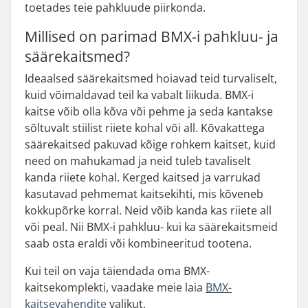
toetades teie pahkluude piirkonda.
Millised on parimad BMX-i pahkluu- ja
säärekaitsmed?
Ideaalsed säärekaitsmed hoiavad teid turvaliselt,
kuid võimaldavad teil ka vabalt liikuda. BMX-i
kaitse võib olla kõva või pehme ja seda kantakse
sõltuvalt stiilist riiete kohal või all. Kõvakattega
säärekaitsed pakuvad kõige rohkem kaitset, kuid
need on mahukamad ja neid tuleb tavaliselt
kanda riiete kohal. Kerged kaitsed ja varrukad
kasutavad pehmemat kaitsekihti, mis kõveneb
kokkupõrke korral. Neid võib kanda kas riiete all
või peal. Nii BMX-i pahkluu- kui ka säärekaitsmeid
saab osta eraldi või kombineeritud tootena.
Kui teil on vaja täiendada oma BMX-
kaitsekomplekti, vaadake meie laia
BMX-
kaitsevahendite
valikut.