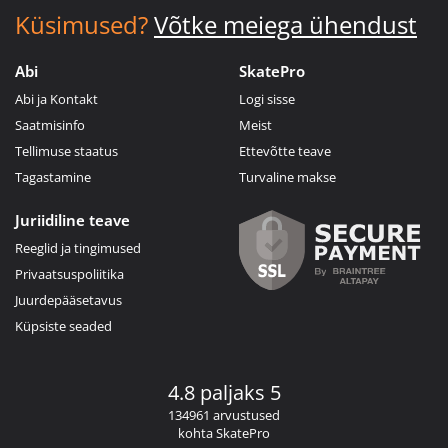
Küsimused?
Võtke meiega ühendust
Abi
SkatePro
Abi ja Kontakt
Logi sisse
Saatmisinfo
Meist
Tellimuse staatus
Ettevõtte teave
Tagastamine
Turvaline makse
Juriidiline teave
Reeglid ja tingimused
Privaatsuspoliitika
Juurdepääsetavus
Küpsiste seaded
4.8 paljaks 5
134961 arvustused
kohta SkatePro