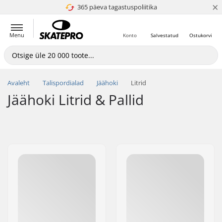
×
365 päeva tagastuspoliitika
4.8 paljaks 5
Menu
Konto
Salvestatud
Ostukorvi
Avaleht
Talispordialad
Jäähoki
Litrid
Jäähoki Litrid & Pallid