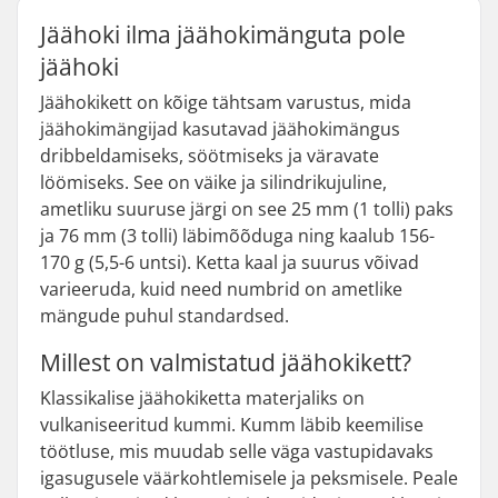
Jäähoki ilma jäähokimänguta pole
jäähoki
Jäähokikett on kõige tähtsam varustus, mida
jäähokimängijad kasutavad jäähokimängus
dribbeldamiseks, söötmiseks ja väravate
löömiseks. See on väike ja silindrikujuline,
ametliku suuruse järgi on see 25 mm (1 tolli) paks
ja 76 mm (3 tolli) läbimõõduga ning kaalub 156-
170 g (5,5-6 untsi). Ketta kaal ja suurus võivad
varieeruda, kuid need numbrid on ametlike
mängude puhul standardsed.
Millest on valmistatud jäähokikett?
Klassikalise jäähokiketta materjaliks on
vulkaniseeritud kummi. Kumm läbib keemilise
töötluse, mis muudab selle väga vastupidavaks
igasugusele väärkohtlemisele ja peksmisele. Peale