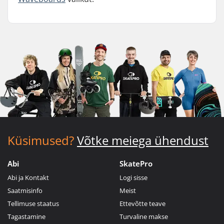
Küsimused?
Võtke meiega ühendust
Abi
SkatePro
Abi ja Kontakt
Logi sisse
Saatmisinfo
Meist
Tellimuse staatus
Ettevõtte teave
Tagastamine
Turvaline makse