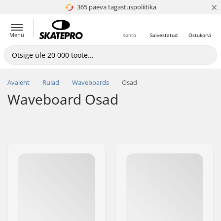
×
365 päeva tagastuspoliitika
4.8 paljaks 5
Menu
Konto
Salvestatud
Ostukorvi
Avaleht
Rulad
Waveboards
Osad
Waveboard Osad