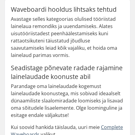
Waveboardi hooldus lihtsaks tehtud
Avastage selles kategoorias olulised tööriistad
lainelaua remondiks ja uuendamiseks. Alates
uisutööriistadest peenhäälestamiseks kuni
rattaotsikuteni täiustatud jõudluse
saavutamiseks leiad kõik vajaliku, et hoida oma
lainelaud parimas vormis.
Seadistage põnevate radade rajamine
lainelaudade koonuste abil
Parandage oma lainelaudade kogemust
lainelaudade koonustega, mis sobivad ideaalselt
dünaamiliste slaalomiradade loomiseks ja lisavad
oma sõitudele lisaelemente. Olge loominguline ja
esitage endale väljakutse!
Kui soovid hankida täislauda, uuri meie
Complete
Waveboards
valikut.