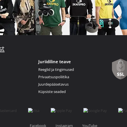
st
Juriidiline teave
Reeglid ja tingimused
Privaatsuspoliitika
Juurdepääsetavus
Küpsiste seaded
Facebook
Instagram
YouTube