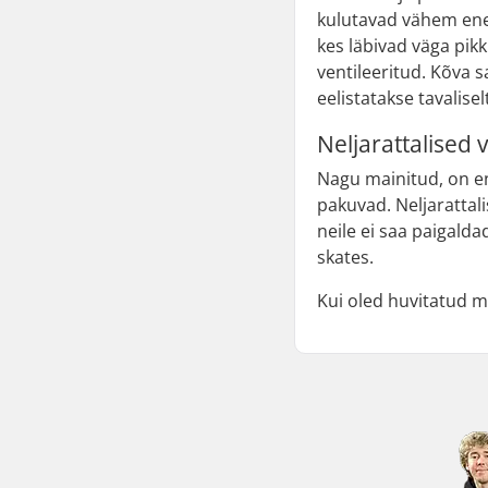
kulutavad vähem ener
kes läbivad väga pi
ventileeritud. Kõva s
eelistatakse tavalise
Neljarattalised
Nagu mainitud, on end
pakuvad. Neljarattali
neile ei saa paigald
skates.
Kui oled huvitatud m