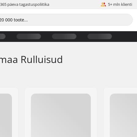
365 päeva tagastuspoliitika
5+ mln klienti
amaa Rulluisud