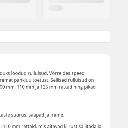
iduks loodud rulluisud. Võrreldes speed
remat pahkluu toetust. Sellised rulluisud on
on 100 mm, 110 mm ja 125 mm rattad ning pikad
taste suurus, saapad ja frame.
 110 mm rattaid, mis aitavad kiirust säilitada ja