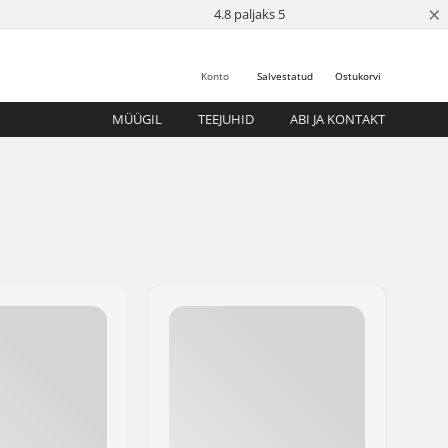
×
4.8 paljaks 5
Konto
Salvestatud
Ostukorvi
MÜÜGIL
TEEJUHID
ABI JA KONTAKT