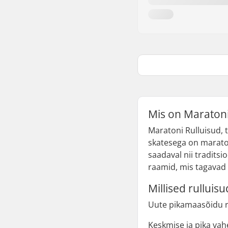
Mis on Maratoni
Maratoni Rulluisud, 
skatesega on maraton
saadaval nii tradits
raamid, mis tagavad s
Millised rullui
Uute pikamaasõidu ru
Keskmise ja pika vahe