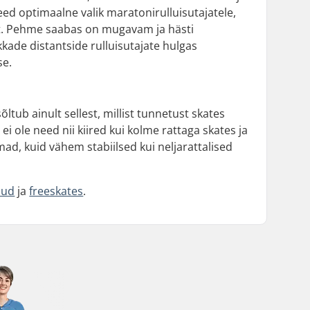
d optimaalne valik maratonirulluisutajatele,
st. Pehme saabas on mugavam ja hästi
kkade distantside rulluisutajate hulgas
se.
tub ainult sellest, millist tunnetust skates
ei ole need nii kiired kui kolme rattaga skates ja
mad, kuid vähem stabiilsed kui neljarattalised
sud
ja
freeskates
.