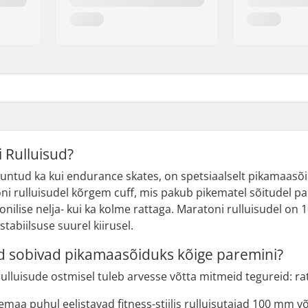
 Rulluisud?
tuntud ka kui endurance skates, on spetsiaalselt pikamaasõ
i rulluisudel kõrgem cuff, mis pakub pikematel sõitudel pa
ioonilise nelja- kui ka kolme rattaga. Maratoni rulluisudel 
tabiilsuse suurel kiirusel.
sud sobivad pikamaasõiduks kõige paremini?
lluisude ostmisel tuleb arvesse võtta mitmeid tegureid: ra
maa puhul eelistavad fitness-stiilis rulluisutajad 100 mm või