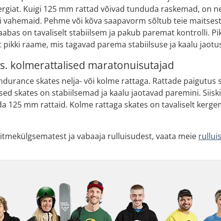
giat. Kuigi 125 mm rattad võivad tunduda raskemad, on nee
kki vahemaid. Pehme või kõva saapavorm sõltub teie maitse
aabas on tavaliselt stabiilsem ja pakub paremat kontrolli. Pi
lt pikki raame, mis tagavad parema stabiilsuse ja kaalu jaotu
 vs. kolmerattalised maratonuisutajad
urance skates nelja- või kolme rattaga. Rattade paigutus sõl
sed skates on stabiilsemad ja kaalu jaotavad paremini. Siiski 
ada 125 mm rattaid. Kolme rattaga skates on tavaliselt kerge
itmekülgsematest ja vabaaja rulluisudest, vaata meie
rullui