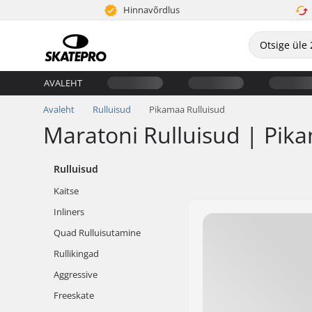
Hinnavõrdlus
AVALEHT
Avaleht
Rulluisud
Pikamaa Rulluisud
Maratoni Rulluisud | Pik
Rulluisud
Kaitse
Inliners
Quad Rulluisutamine
Rullikingad
Aggressive
Freeskate