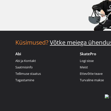
Küsimused?
Võtke meiega ühendu
Abi
SkatePro
Abi ja Kontakt
Logi sisse
Saatmisinfo
Meist
Tellimuse staatus
Ettevõtte teave
Tagastamine
Turvaline makse