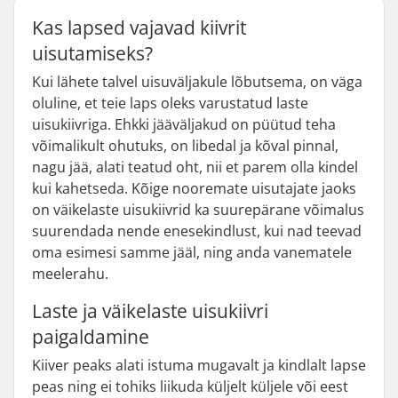
Kas lapsed vajavad kiivrit
uisutamiseks?
Kui lähete talvel uisuväljakule lõbutsema, on väga
oluline, et teie laps oleks varustatud laste
uisukiivriga. Ehkki jääväljakud on püütud teha
võimalikult ohutuks, on libedal ja kõval pinnal,
nagu jää, alati teatud oht, nii et parem olla kindel
kui kahetseda. Kõige nooremate uisutajate jaoks
on väikelaste uisukiivrid ka suurepärane võimalus
suurendada nende enesekindlust, kui nad teevad
oma esimesi samme jääl, ning anda vanematele
meelerahu.
Laste ja väikelaste uisukiivri
paigaldamine
Kiiver peaks alati istuma mugavalt ja kindlalt lapse
peas ning ei tohiks liikuda küljelt küljele või eest