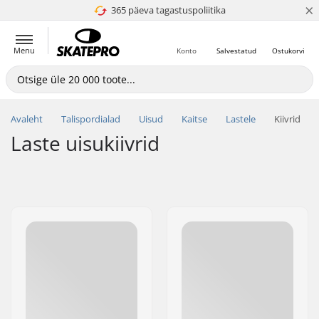
×
365 päeva tagastuspoliitika
4.8 paljaks 5
Menu
Konto
Salvestatud
Ostukorvi
Avaleht
Talispordialad
Uisud
Kaitse
Lastele
Kiivrid
Laste uisukiivrid