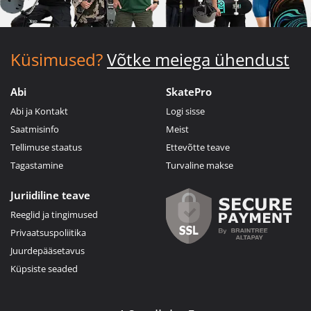
Küsimused?
Võtke meiega ühendust
Abi
SkatePro
Abi ja Kontakt
Logi sisse
Saatmisinfo
Meist
Tellimuse staatus
Ettevõtte teave
Tagastamine
Turvaline makse
Juriidiline teave
Reeglid ja tingimused
Privaatsuspoliitika
Juurdepääsetavus
Küpsiste seaded