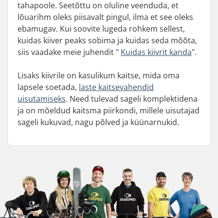
tahapoole. Seetõttu on oluline veenduda, et
lõuarihm oleks piisavalt pingul, ilma et see oleks
ebamugav. Kui soovite lugeda rohkem sellest,
kuidas kiiver peaks sobima ja kuidas seda mõõta,
siis vaadake meie juhendit "
Kuidas kiivrit kanda
".
Lisaks kiivrile on kasulikum kaitse, mida oma
lapsele soetada,
laste kaitsevahendid
uisutamiseks
. Need tulevad sageli komplektidena
ja on mõeldud kaitsma piirkondi, millele uisutajad
sageli kukuvad, nagu põlved ja küünarnukid.