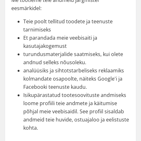
Me töötleme teie andmeid järgmistel
eesmärkidel:
Teie poolt tellitud toodete ja teenuste
tarnimiseks
Et parandada meie veebisaiti ja
kasutajakogemust
turundusmaterjalide saatmiseks, kui olete
andnud selleks nõusoleku.
analüüsiks ja sihtotstarbeliseks reklaamiks
kolmandate osapoolte, näiteks Google'i ja
Facebooki teenuste kaudu.
Isikupärastatud tootesoovituste andmiseks
loome profiili teie andmete ja käitumise
põhjal meie veebisaidil. See profiil sisaldab
andmeid teie huvide, ostuajaloo ja eelistuste
kohta.