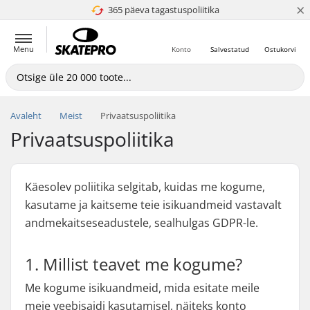
×
365 päeva tagastuspoliitika
4.8 paljaks 5
Menu
Konto
Salvestatud
Ostukorvi
Avaleht
Meist
Privaatsuspoliitika
Privaatsuspoliitika
Käesolev poliitika selgitab, kuidas me kogume,
kasutame ja kaitseme teie isikuandmeid vastavalt
andmekaitseseadustele, sealhulgas GDPR-le.
1. Millist teavet me kogume?
Me kogume isikuandmeid, mida esitate meile
meie veebisaidi kasutamisel, näiteks konto