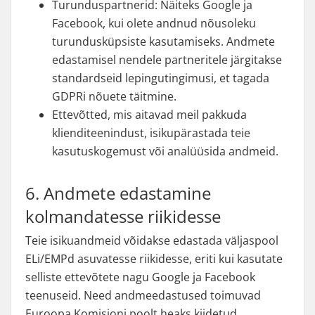
Turunduspartnerid: Näiteks Google ja
Facebook, kui olete andnud nõusoleku
turundusküpsiste kasutamiseks. Andmete
edastamisel nendele partneritele järgitakse
standardseid lepingutingimusi, et tagada
GDPRi nõuete täitmine.
Ettevõtted, mis aitavad meil pakkuda
klienditeenindust, isikupärastada teie
kasutuskogemust või analüüsida andmeid.
6. Andmete edastamine
kolmandatesse riikidesse
Teie isikuandmeid võidakse edastada väljaspool
ELi/EMPd asuvatesse riikidesse, eriti kui kasutate
selliste ettevõtete nagu Google ja Facebook
teenuseid. Need andmeedastused toimuvad
Euroopa Komisjoni poolt heaks kiidetud