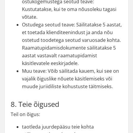
ostukogemustega seotud teave:
Kustutatakse, kui te oma nõusoleku tagasi
võtate.
Ostudega seotud teave: Säilitatakse 5 aastat,
et toetada klienditeenindust ja anda nõu
ostetud toodetega seotud varuosade kohta.
Raamatupidamisdokumente säilitatakse 5
aastat vastavalt raamatupidamist
käsitlevatele eeskirjadele.
Muu teave: Võib säilitada kauem, kui see on
vajalik õiguslike nõuete käsitlemiseks või
muude juriidiliste kohustuste täitmiseks.
8. Teie õigused
Teil on õigus:
taotleda juurdepääsu teie kohta