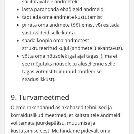
säilitatavatele andmetele
lasta parandada ebaõigeid andmeid
taotleda oma andmete kustutamist
piirata oma andmete töötlemist või esitada
vastuväiteid selle kohta.
saada koopia oma andmetest
struktureeritud kujul (andmete ülekantavus).
võtta oma nõusolek igal ajal tagasi (ilma et
see mõjutaks nõusoleku alusel enne selle
tagasivõtmist toimunud töötlemise
seaduslikkust).
9. Turvameetmed
Oleme rakendanud asjakohased tehnilised ja
korralduslikud meetmed, et kaitsta teie andmeid
volitamata juurdepääsu, muutmise ja
kustutamise eest. Me hindame pidevalt oma