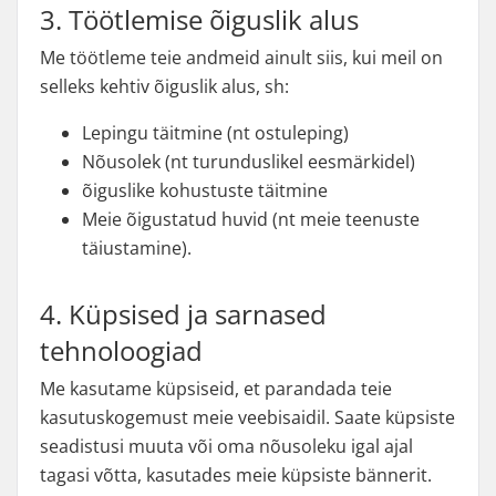
3. Töötlemise õiguslik alus
Me töötleme teie andmeid ainult siis, kui meil on
selleks kehtiv õiguslik alus, sh:
Lepingu täitmine (nt ostuleping)
Nõusolek (nt turunduslikel eesmärkidel)
õiguslike kohustuste täitmine
Meie õigustatud huvid (nt meie teenuste
täiustamine).
4. Küpsised ja sarnased
tehnoloogiad
Me kasutame küpsiseid, et parandada teie
kasutuskogemust meie veebisaidil. Saate küpsiste
seadistusi muuta või oma nõusoleku igal ajal
tagasi võtta, kasutades meie küpsiste bännerit.