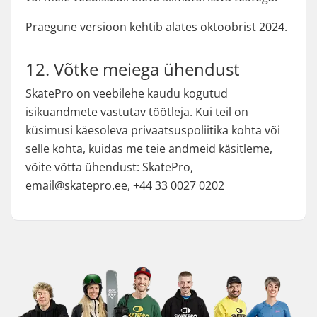
Praegune versioon kehtib alates oktoobrist 2024.
12. Võtke meiega ühendust
SkatePro on veebilehe kaudu kogutud
isikuandmete vastutav töötleja. Kui teil on
küsimusi käesoleva privaatsuspoliitika kohta või
selle kohta, kuidas me teie andmeid käsitleme,
võite võtta ühendust: SkatePro,
email@skatepro.ee, +44 33 0027 0202