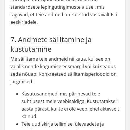
standardsete lepingutingimuste alusel, mis
tagavad, et teie andmed on kaitstud vastavalt ELi
eeskirjadele.
7. Andmete säilitamine ja
kustutamine
Me säilitame teie andmeid nii kaua, kui see on
vajalik nende kogumise eesmärgil või kui seadus
seda nõuab. Konkreetsed säilitamisperioodid on
järgmised:
Kasutusandmed, mis pärinevad teie
suhtlusest meie veebisaidiga: Kustutatakse 1
aasta pärast, kui te ei ole veebilehel aktiivselt
käinud.
Teie uudiskirja tellimise, ülevaadete ja