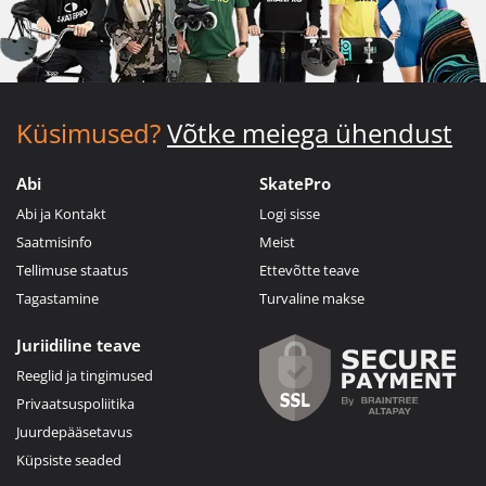
Küsimused?
Võtke meiega ühendust
Abi
SkatePro
Abi ja Kontakt
Logi sisse
Saatmisinfo
Meist
Tellimuse staatus
Ettevõtte teave
Tagastamine
Turvaline makse
Juriidiline teave
Reeglid ja tingimused
Privaatsuspoliitika
Juurdepääsetavus
Küpsiste seaded