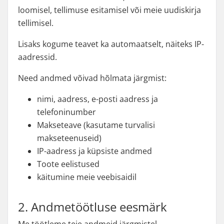
loomisel, tellimuse esitamisel või meie uudiskirja
tellimisel.
Lisaks kogume teavet ka automaatselt, näiteks IP-
aadressid.
Need andmed võivad hõlmata järgmist:
nimi, aadress, e-posti aadress ja
telefoninumber
Makseteave (kasutame turvalisi
makseteenuseid)
IP-aadress ja küpsiste andmed
Toote eelistused
käitumine meie veebisaidil
2. Andmetöötluse eesmärk