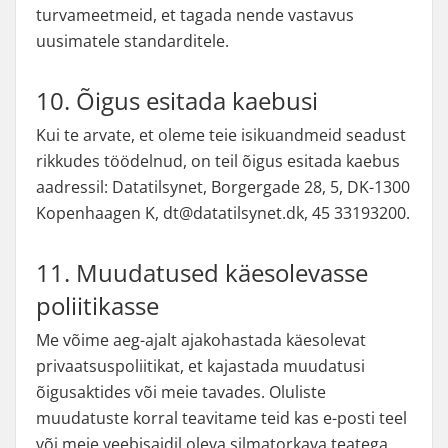
turvameetmeid, et tagada nende vastavus
uusimatele standarditele.
10. Õigus esitada kaebusi
Kui te arvate, et oleme teie isikuandmeid seadust
rikkudes töödelnud, on teil õigus esitada kaebus
aadressil: Datatilsynet, Borgergade 28, 5, DK-1300
Kopenhaagen K, dt@datatilsynet.dk, 45 33193200.
11. Muudatused käesolevasse
poliitikasse
Me võime aeg-ajalt ajakohastada käesolevat
privaatsuspoliitikat, et kajastada muudatusi
õigusaktides või meie tavades. Oluliste
muudatuste korral teavitame teid kas e-posti teel
või meie veebisaidil oleva silmatorkava teatega.