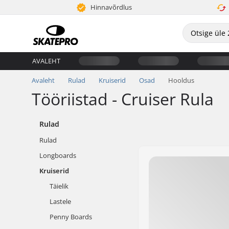
Hinnavõrdlus
AVALEHT
Avaleht
Rulad
Kruiserid
Osad
Hooldus
Tööriistad - Cruiser Rula
Rulad
Rulad
Longboards
Kruiserid
Täielik
Lastele
Penny Boards