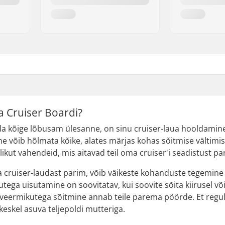
 Cruiser Boardi?
olla kõige lõbusam ülesanne, on sinu cruiser-laua hooldam
ne võib hõlmata kõike, alates märjas kohas sõitmise vältimis
likut vahendeid, mis aitavad teil oma cruiser'i seadistust p
a cruiser-laudast parim, võib väikeste kohanduste tegemin
ga uisutamine on soovitatav, kui soovite sõita kiirusel või k
veermikutega sõitmine annab teile parema pöörde. Et regul
 keskel asuva teljepoldi mutteriga.