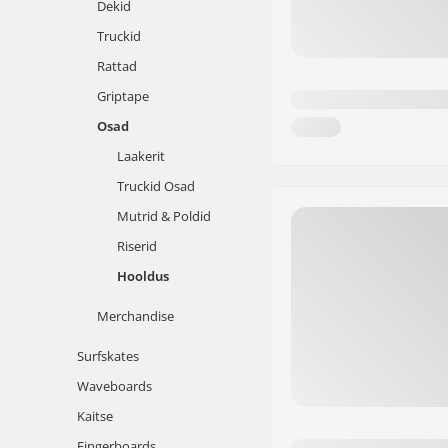
Dekid
Truckid
Rattad
Griptape
Osad
Laakerit
Truckid Osad
Mutrid & Poldid
Riserid
Hooldus
Merchandise
Surfskates
Waveboards
Kaitse
Fingerboards