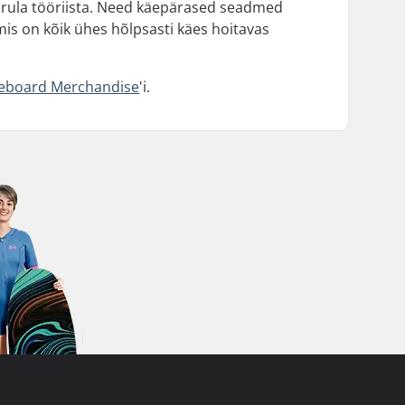
r rula tööriista. Need käepärased seadmed
mis on kõik ühes hõlpsasti käes hoitavas
teboard Merchandise
'i.