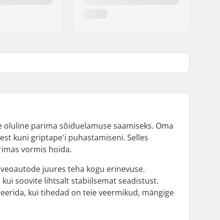
ine oluline parima sõiduelamuse saamiseks. Oma
est kuni griptape'i puhastamiseni. Selles
arimas vormis hoida.
e veoautode juures teha kogu erinevuse.
ui soovite lihtsalt stabiilsemat seadistust.
eerida, kui tihedad on teie veermikud, mängige