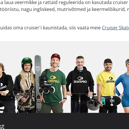
ma laua veermikke ja rattaid reguleerida on kasutada cruise
 tööriistu, nagu ingliskeed, mutrivõtmed ja keermelõikurid, 
kuidas oma cruiser'i kaunistada, siis vaata meie
Cruiser Ska
st