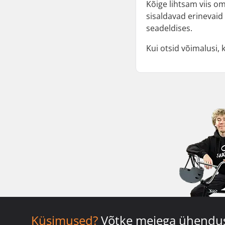
Kõige lihtsam viis o
sisaldavad erinevaid
seadeldises.
Kui otsid võimalusi, 
Küsimused?
Võtke meiega ühendu