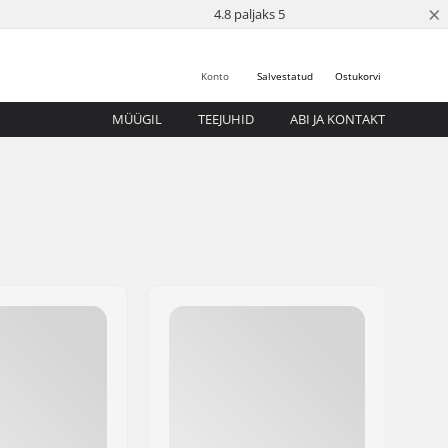
×
4.8 paljaks 5
Konto
Salvestatud
Ostukorvi
MÜÜGIL
TEEJUHID
ABI JA KONTAKT