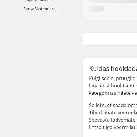
Snow Skateboards
Kuidas hooldada
Kuigi see ei pruugi 
laua eest hoolitsemi
kategoorias näete va
Selleks, et saada om
Tihedamate veermikute
Seevastu lõdvemate 
lihtsalt iga veermiku