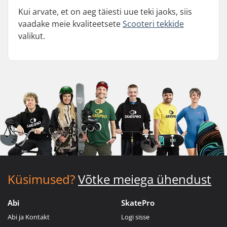
Kui arvate, et on aeg täiesti uue teki jaoks, siis
vaadake meie kvaliteetsete
Scooteri tekkide
valikut.
Küsimused?
Võtke meiega ühendust
Abi
SkatePro
Abi ja Kontakt
Logi sisse