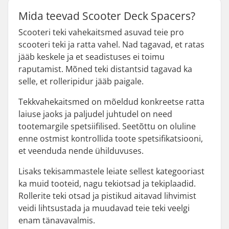
Mida teevad Scooter Deck Spacers?
Scooteri teki vahekaitsmed asuvad teie pro
scooteri teki ja ratta vahel. Nad tagavad, et ratas
jääb keskele ja et seadistuses ei toimu
raputamist. Mõned teki distantsid tagavad ka
selle, et rolleripidur jääb paigale.
Tekkvahekaitsmed on mõeldud konkreetse ratta
laiuse jaoks ja paljudel juhtudel on need
tootemargile spetsiifilised. Seetõttu on oluline
enne ostmist kontrollida toote spetsifikatsiooni,
et veenduda nende ühilduvuses.
Lisaks tekisammastele leiate sellest kategooriast
ka muid tooteid, nagu tekiotsad ja tekiplaadid.
Rollerite teki otsad ja pistikud aitavad lihvimist
veidi lihtsustada ja muudavad teie teki veelgi
enam tänavavalmis.