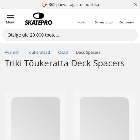
×
365 päeva tagastuspoliitika
4.8 paljaks 5
Menu
Konto
Salvestatud
Ostukorvi
Avaleht
Tõukerattad
Osad
Deck Spacers
Triki Tõukeratta Deck Spacers