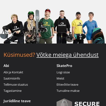
Küsimused?
Võtke meiega ühendust
Abi
SkatePro
Abi ja Kontakt
Logi sisse
Saatmisinfo
Meist
Tellimuse staatus
Ettevõtte teave
Tagastamine
Turvaline makse
Juriidiline teave