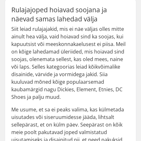
Rulajajoped hoiavad soojana ja
näevad samas lahedad välja
Siit leiad rulajajakid, mis ei näe väljas olles mitte
ainult hea välja, vaid hoiavad sind ka soojas, kui
kapuutsist või meeskonnakaelusest ei piisa. Meil
on kõige lahedamad üleriided, mis hoiavad sind
soojas, olenemata sellest, kas oled mees, naine
või laps. Selles kategoorias leiad kõikvõimalike
disainide, värvide ja vormidega jakid. Siia
kuuluvad mõned kõige populaarsemad
kaubamärgid nagu Dickies, Element, Etnies, DC
Shoes ja palju muud.
Me usume, et sa ei peaks valima, kas külmetada
uisutades või siseruumidesse jääda, lihtsalt
sellepärast, et on külm päev. Seepärast on kõik
meie poolt pakutavad joped valmistatud
uisutamiseks ja disainitud nii, et need pakuksid