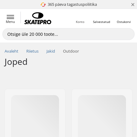
×
365 päeva tagastuspoliitika
4.8 paljaks 5
Menu
Konto
Salvestatud
Ostukorvi
Avaleht
Riietus
Jakid
Outdoor
Joped