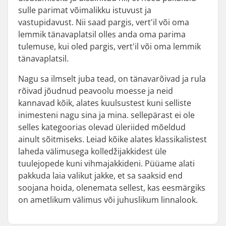
sulle parimat võimalikku istuvust ja
vastupidavust. Nii saad pargis, vert'il või oma
lemmik tänavaplatsil olles anda oma parima
tulemuse, kui oled pargis, vert'il või oma lemmik
tänavaplatsil.
Nagu sa ilmselt juba tead, on tänavarõivad ja rula
rõivad jõudnud peavoolu moesse ja neid
kannavad kõik, alates kuulsustest kuni selliste
inimesteni nagu sina ja mina. sellepärast ei ole
selles kategoorias olevad üleriided mõeldud
ainult sõitmiseks. Leiad kõike alates klassikalistest
laheda välimusega kolledžijakkidest üle
tuulejopede kuni vihmajakkideni. Püüame alati
pakkuda laia valikut jakke, et sa saaksid end
soojana hoida, olenemata sellest, kas eesmärgiks
on ametlikum välimus või juhuslikum linnalook.