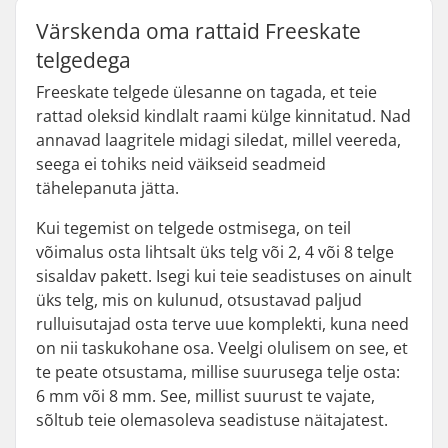
Värskenda oma rattaid Freeskate
telgedega
Freeskate telgede ülesanne on tagada, et teie
rattad oleksid kindlalt raami külge kinnitatud. Nad
annavad laagritele midagi siledat, millel veereda,
seega ei tohiks neid väikseid seadmeid
tähelepanuta jätta.
Kui tegemist on telgede ostmisega, on teil
võimalus osta lihtsalt üks telg või 2, 4 või 8 telge
sisaldav pakett. Isegi kui teie seadistuses on ainult
üks telg, mis on kulunud, otsustavad paljud
rulluisutajad osta terve uue komplekti, kuna need
on nii taskukohane osa. Veelgi olulisem on see, et
te peate otsustama, millise suurusega telje osta:
6 mm või 8 mm. See, millist suurust te vajate,
sõltub teie olemasoleva seadistuse näitajatest.