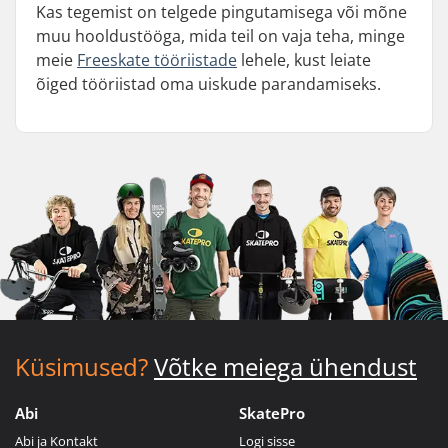
Kas tegemist on telgede pingutamisega või mõne
muu hooldustööga, mida teil on vaja teha, minge
meie
Freeskate tööriistade
lehele, kust leiate
õiged tööriistad oma uiskude parandamiseks.
Küsimused?
Võtke meiega ühendust
Abi
SkatePro
Abi ja Kontakt
Logi sisse