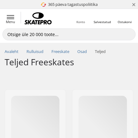
×
365 päeva tagastuspoliitika
4.8 paljaks 5
Menu
Konto
Salvestatud
Ostukorvi
Avaleht
Rulluisud
Freeskate
Osad
Teljed
Teljed Freeskates