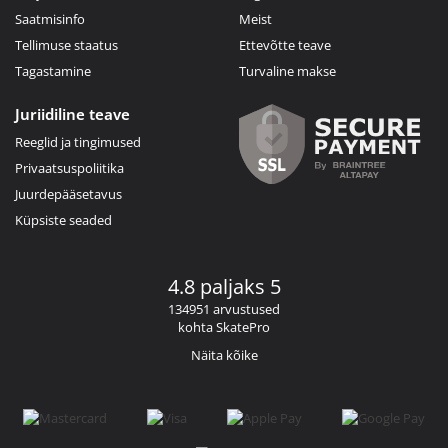
Saatmisinfo
Meist
Tellimuse staatus
Ettevõtte teave
Tagastamine
Turvaline makse
Juriidiline teave
Reeglid ja tingimused
Privaatsuspoliitika
Juurdepääsetavus
Küpsiste seaded
4.8 paljaks 5
134951 arvustused
kohta SkatePro
Näita kõike