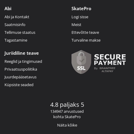
Abi
SkatePro
Abi ja Kontakt
Logi sisse
Saatmisinfo
Meist
Tellimuse staatus
Ettevõtte teave
Tagastamine
Turvaline makse
Juriidiline teave
Reeglid ja tingimused
Privaatsuspoliitika
Juurdepääsetavus
Küpsiste seaded
4.8 paljaks 5
134947 arvustused
kohta SkatePro
Näita kõike