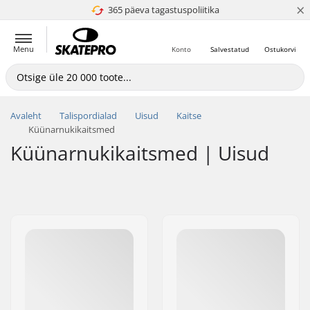
×
365 päeva tagastuspoliitika
4.8 paljaks 5
Menu
Konto
Salvestatud
Ostukorvi
Avaleht
Talispordialad
Uisud
Kaitse
Küünarnukikaitsmed
Küünarnukikaitsmed | Uisud