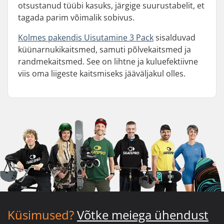
otsustanud tüübi kasuks, järgige suurustabelit, et
tagada parim võimalik sobivus.
Kolmes pakendis Uisutamine 3 Pack
sisalduvad
küünarnukikaitsmed, samuti põlvekaitsmed ja
randmekaitsmed. See on lihtne ja kuluefektiivne
viis oma liigeste kaitsmiseks jääväljakul olles.
Küsimused?
Võtke meiega ühendust