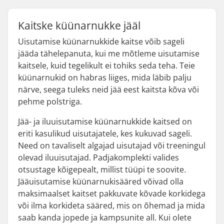
Kaitske küünarnukke jääl
Uisutamise küünarnukkide kaitse võib sageli
jääda tähelepanuta, kui me mõtleme uisutamise
kaitsele, kuid tegelikult ei tohiks seda teha. Teie
küünarnukid on habras liiges, mida läbib palju
närve, seega tuleks neid jää eest kaitsta kõva või
pehme polstriga.
Jää- ja iluuisutamise küünarnukkide kaitsed on
eriti kasulikud uisutajatele, kes kukuvad sageli.
Need on tavaliselt algajad uisutajad või treeningul
olevad iluuisutajad. Padjakomplekti valides
otsustage kõigepealt, millist tüüpi te soovite.
Jääuisutamise küünarnukisääred võivad olla
maksimaalset kaitset pakkuvate kõvade korkidega
või ilma korkideta sääred, mis on õhemad ja mida
saab kanda jopede ja kampsunite all. Kui olete