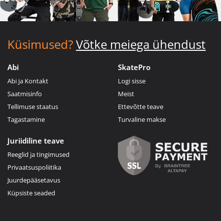
Küsimused?
Võtke meiega ühendust
Abi
SkatePro
Abi ja Kontakt
Logi sisse
Saatmisinfo
Meist
Tellimuse staatus
Ettevõtte teave
Tagastamine
Turvaline makse
Juriidiline teave
Reeglid ja tingimused
Privaatsuspoliitika
Juurdepääsetavus
Küpsiste seaded