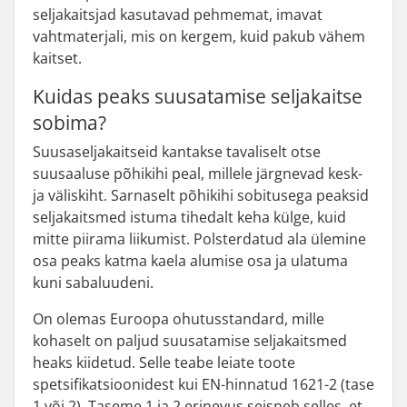
seljakaitsjad kasutavad pehmemat, imavat
vahtmaterjali, mis on kergem, kuid pakub vähem
kaitset.
Kuidas peaks suusatamise seljakaitse
sobima?
Suusaseljakaitseid kantakse tavaliselt otse
suusaaluse põhikihi peal, millele järgnevad kesk-
ja väliskiht. Sarnaselt põhikihi sobitusega peaksid
seljakaitsmed istuma tihedalt keha külge, kuid
mitte piirama liikumist. Polsterdatud ala ülemine
osa peaks katma kaela alumise osa ja ulatuma
kuni sabaluudeni.
On olemas Euroopa ohutusstandard, mille
kohaselt on paljud suusatamise seljakaitsmed
heaks kiidetud. Selle teabe leiate toote
spetsifikatsioonidest kui EN-hinnatud 1621-2 (tase
1 või 2). Taseme 1 ja 2 erinevus seisneb selles, et