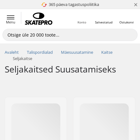
×
365 päeva tagastuspoliitika
4.8 paljaks 5
Menu
Konto
Salvestatud
Ostukorvi
Avaleht
Talispordialad
Mäesuusatamine
Kaitse
Seljakaitse
Seljakaitsed Suusatamiseks