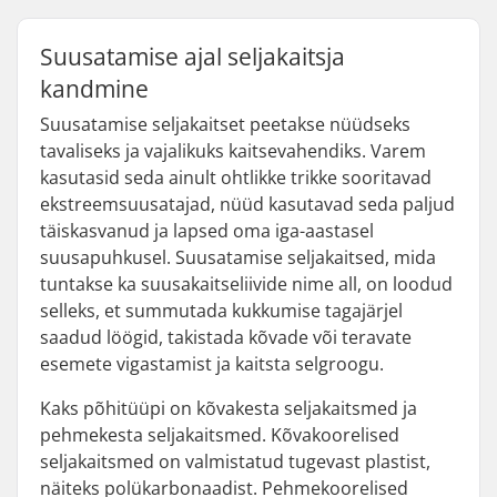
Suusatamise ajal seljakaitsja
kandmine
Suusatamise seljakaitset peetakse nüüdseks
tavaliseks ja vajalikuks kaitsevahendiks. Varem
kasutasid seda ainult ohtlikke trikke sooritavad
ekstreemsuusatajad, nüüd kasutavad seda paljud
täiskasvanud ja lapsed oma iga-aastasel
suusapuhkusel. Suusatamise seljakaitsed, mida
tuntakse ka suusakaitseliivide nime all, on loodud
selleks, et summutada kukkumise tagajärjel
saadud löögid, takistada kõvade või teravate
esemete vigastamist ja kaitsta selgroogu.
Kaks põhitüüpi on kõvakesta seljakaitsmed ja
pehmekesta seljakaitsmed. Kõvakoorelised
seljakaitsmed on valmistatud tugevast plastist,
näiteks polükarbonaadist. Pehmekoorelised