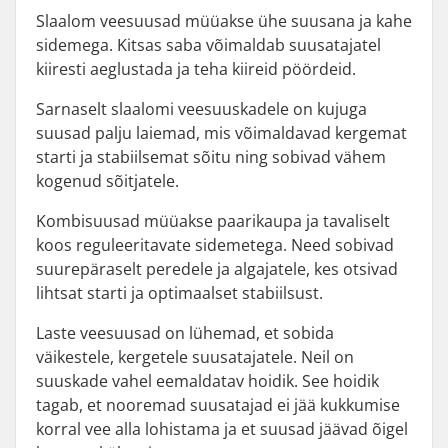
Slaalom veesuusad müüakse ühe suusana ja kahe
sidemega. Kitsas saba võimaldab suusatajatel
kiiresti aeglustada ja teha kiireid pöördeid.
Sarnaselt slaalomi veesuuskadele on kujuga
suusad palju laiemad, mis võimaldavad kergemat
starti ja stabiilsemat sõitu ning sobivad vähem
kogenud sõitjatele.
Kombisuusad müüakse paarikaupa ja tavaliselt
koos reguleeritavate sidemetega. Need sobivad
suurepäraselt peredele ja algajatele, kes otsivad
lihtsat starti ja optimaalset stabiilsust.
Laste veesuusad on lühemad, et sobida
väikestele, kergetele suusatajatele. Neil on
suuskade vahel eemaldatav hoidik. See hoidik
tagab, et nooremad suusatajad ei jää kukkumise
korral vee alla lohistama ja et suusad jäävad õigel