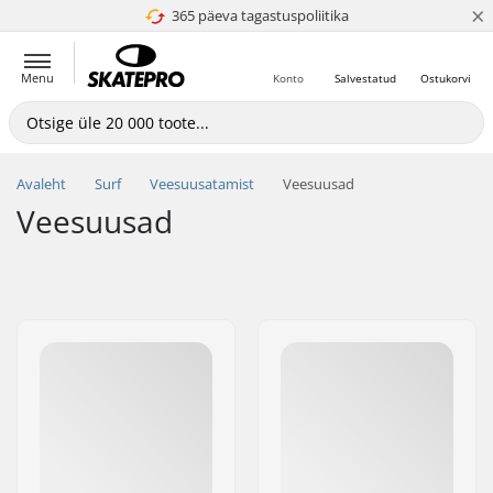
×
365 päeva tagastuspoliitika
4.8 paljaks 5
Menu
Konto
Salvestatud
Ostukorvi
Avaleht
Surf
Veesuusatamist
Veesuusad
Veesuusad