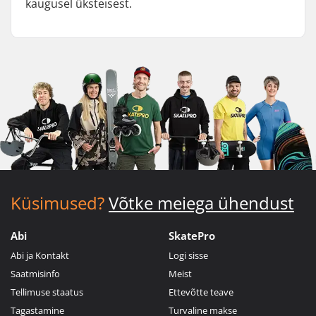
kaugusel üksteisest.
Küsimused?
Võtke meiega ühendust
Abi
SkatePro
Abi ja Kontakt
Logi sisse
Saatmisinfo
Meist
Tellimuse staatus
Ettevõtte teave
Tagastamine
Turvaline makse