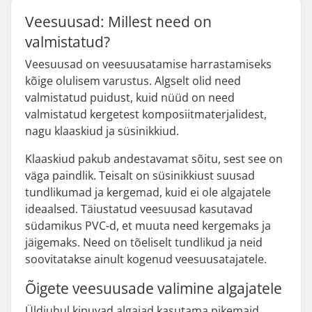
Veesuusad: Millest need on
valmistatud?
Veesuusad on veesuusatamise harrastamiseks
kõige olulisem varustus. Algselt olid need
valmistatud puidust, kuid nüüd on need
valmistatud kergetest komposiitmaterjalidest,
nagu klaaskiud ja süsinikkiud.
Klaaskiud pakub andestavamat sõitu, sest see on
väga paindlik. Teisalt on süsinikkiust suusad
tundlikumad ja kergemad, kuid ei ole algajatele
ideaalsed. Täiustatud veesuusad kasutavad
südamikus PVC-d, et muuta need kergemaks ja
jäigemaks. Need on tõeliselt tundlikud ja neid
soovitatakse ainult kogenud veesuusatajatele.
Õigete veesuusade valimine algajatele
Üldjuhul kipuvad algajad kasutama pikemaid