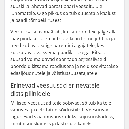
suuski ja lähevad pärast paari veesõitu üle
lühematele. Õige pikkus sõltub suusataja kaalust
ja paadi tõmbekiirusest.
Veesuusa laius määrab, kui suur on teie jalge alla
jääv pindala. Laiemaid suuski on lihtne juhtida ja
need sobivad kõige paremini algajatele, kes
suusatavad väiksema paadikiirusega. Kitsad
suusad võimaldavad sooritada agressiivseid
pöördeid kitsama raadiusega ja neid soovitatakse
edasijõudnutele ja võistlussuusatajatele.
Erinevad veesuusad erinevatele
distsipliinidele
Millised veesuusad teile sobivad, sõltub ka teie
vanusest ja eelistatud sõidustiilist. Veesuusad
jagunevad slaalomsuuskadeks, kujusuuskadeks,
kombosuuskadeks ja lastesuuskadeks.