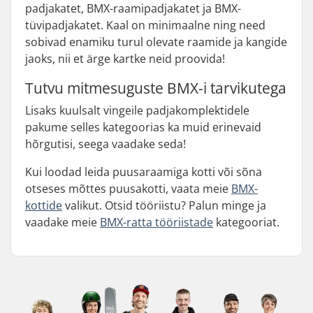
padjakatet, BMX-raamipadjakatet ja BMX-
tüvipadjakatet. Kaal on minimaalne ning need
sobivad enamiku turul olevate raamide ja kangide
jaoks, nii et ärge kartke neid proovida!
Tutvu mitmesuguste BMX-i tarvikutega
Lisaks kuulsalt vingeile padjakomplektidele
pakume selles kategoorias ka muid erinevaid
hõrgutisi, seega vaadake seda!
Kui loodad leida puusaraamiga kotti või sõna
otseses mõttes puusakotti, vaata meie
BMX-
kottide
valikut. Otsid tööriistu? Palun minge ja
vaadake meie
BMX-ratta tööriistade
kategooriat.