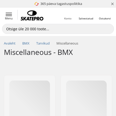
×
365 päeva tagastuspoliitika
4.8 paljaks 5
Menu
Konto
Salvestatud
Ostukorvi
Avaleht
BMX
Tarvikud
Miscellaneous
Miscellaneous - BMX