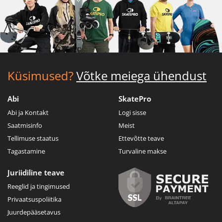
Küsimused?
Võtke meiega ühendust
Abi
SkatePro
Abi ja Kontakt
Logi sisse
Saatmisinfo
Meist
Tellimuse staatus
Ettevõtte teave
Tagastamine
Turvaline makse
Juriidiline teave
Reeglid ja tingimused
Privaatsuspoliitika
Juurdepääsetavus