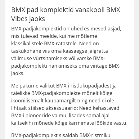
BMX pad komplektid vanakooli BMX
Vibes jaoks
BMX-padjakomplektid on ühed esimesed asjad,
mis tulevad meelde, kui me mõtleme
klassikalistele BMX-ratastele. Need on
taskukohane viis oma kaasaegse jalgratta
välimuse vürtsitamiseks või värske BMX-
padjakomplekti hankimiseks oma vintage BMX-i
jaoks.
Me pakume valikut BMX-i ristlukupadjadest ja
täielikke BMX-padjakomplekte mõnelt kõige
ikoonilisemalt kaubamärgilt ning need ei ole
lihtsalt stiilsed aksessuaarid: Need kehastavad
BMX-i pioneeride vaimu, lisades samal ajal
kaitsekihi mõnede kõige karmimate löökide vastu.
BMX-padjakomplekt sisaldab BMX-ristmiku