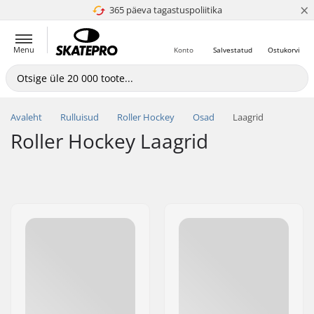
×
365 päeva tagastuspoliitika
4.8 paljaks 5
Menu
Konto
Salvestatud
Ostukorvi
Avaleht
Rulluisud
Roller Hockey
Osad
Laagrid
Roller Hockey Laagrid