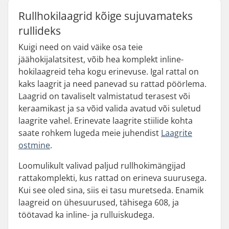
Rullhokilaagrid kõige sujuvamateks
rullideks
Kuigi need on vaid väike osa teie
jäähokijalatsitest, võib hea komplekt inline-
hokilaagreid teha kogu erinevuse. Igal rattal on
kaks laagrit ja need panevad su rattad pöörlema.
Laagrid on tavaliselt valmistatud terasest või
keraamikast ja sa võid valida avatud või suletud
laagrite vahel. Erinevate laagrite stiilide kohta
saate rohkem lugeda meie juhendist
Laagrite
ostmine
.
Loomulikult valivad paljud rullhokimängijad
rattakomplekti, kus rattad on erineva suurusega.
Kui see oled sina, siis ei tasu muretseda. Enamik
laagreid on ühesuurused, tähisega 608, ja
töötavad ka inline- ja rulluiskudega.