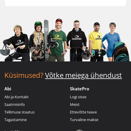
Küsimused?
Võtke meiega ühendust
Abi
SkatePro
Abi ja Kontakt
Logi sisse
Saatmisinfo
Meist
Tellimuse staatus
Ettevõtte teave
Tagastamine
Turvaline makse