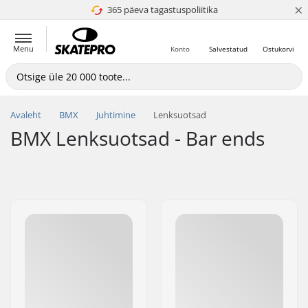
×
365 päeva tagastuspoliitika
4.8 paljaks 5
Menu
Konto
Salvestatud
Ostukorvi
Avaleht
BMX
Juhtimine
Lenksuotsad
BMX Lenksuotsad - Bar ends