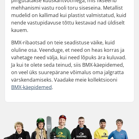
pingutatakse kuuskantvõtmega, mis fikseerib
mehhanismi vastu rooli toru siseseina. Metallist
mudelid on kallimad kui plastist valmistatud, kuid
nende vastupidavuse tõttu kestavad nad üldiselt
kauem.
BMX-ribaotsad on teie seadistuse väike, kuid
oluline osa. Veenduge, et need on heas korras ja
vahetage need välja, kui need lõpuks ära kuluvad.
Ja kui te olete seda teinud, siis BMX-käepidemed,
on veel üks suurepärane võimalus oma jalgratta
värskendamiseks. Vaadake meie kollektsiooni
BMX-käepidemed
.