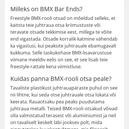
Milleks on BMX Bar Ends?
Freestyle BMX-rooli otsad on mõeldud selleks, et
kaitsta teie juhtraua otsa kriimustuste või
teravate otsade tekkimise eest, millega te võite
end vigastada. Otsade korralik katmine vähendab
ka vigastusi, kui peaksite juhtrauale ebamugavalt
kukkuma. Selle taskukohase BMX-lisavarustuse
viimane meeldiv eelis on see, et see lisab teie
freestyle-rattale kena viimistluse.
Kuidas panna BMX-rooli otsa peale?
Tavaliste plastikust juhtrauapäraste puhul on see
nii lihtne, kui seda otse juhtrauale otsa lükata või
keerata. Rauaotsaku pea peaks puudutama
juhtraua metalli. Teised BMX-rooli otsakud võivad
olla valmistatud terasest või alumiiniumist ja neil
on tavaliselt keskelt läbi jooksev polt, mida