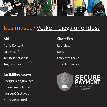
Küsimused?
Võtke meiega ühendust
Abi
SkatePro
Abi ja Kontakt
Logi sisse
Saatmisinfo
Meist
Tellimuse staatus
Ettevõtte teave
Tagastamine
Turvaline makse
Juriidiline teave
Reeglid ja tingimused
Privaatsuspoliitika
Juurdepääsetavus
Küpsiste seaded