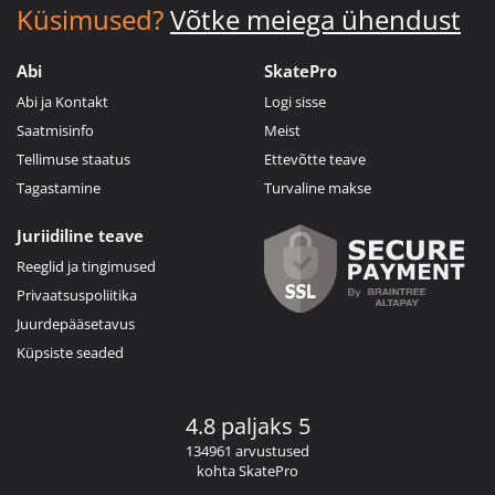
Küsimused?
Võtke meiega ühendust
Abi
SkatePro
Abi ja Kontakt
Logi sisse
Saatmisinfo
Meist
Tellimuse staatus
Ettevõtte teave
Tagastamine
Turvaline makse
Juriidiline teave
Reeglid ja tingimused
Privaatsuspoliitika
Juurdepääsetavus
Küpsiste seaded
4.8 paljaks 5
134961 arvustused
kohta SkatePro