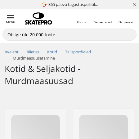
×
365 päeva tagastuspoliitika
4.8 paljaks 5
Menu
Konto
Salvestatud
Ostukorvi
Avaleht
Riietus
Kotid
Talispordialad
Murdmaasuusatamine
Kotid & Seljakotid -
Murdmaasuusad