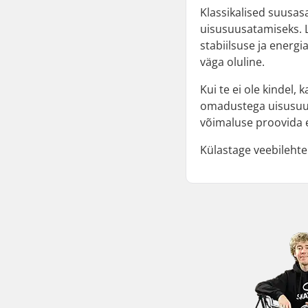
Klassikalised suusa
uisusuusatamiseks. L
stabiilsuse ja energ
väga oluline.
Kui te ei ole kindel
omadustega uisusuusa
võimaluse proovida e
Külastage veebileht