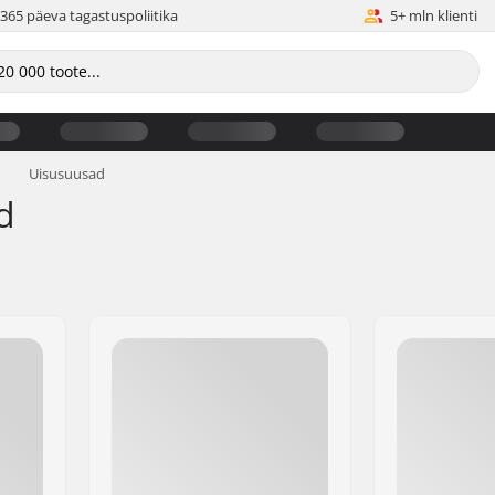
365 päeva tagastuspoliitika
5+ mln klienti
Uisusuusad
d