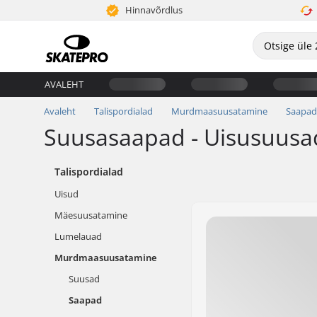
Hinnavõrdlus
AVALEHT
Avaleht
Talispordialad
Murdmaasuusatamine
Saapad
Suusasaapad - Uisusuusa
Talispordialad
Uisud
Mäesuusatamine
Lumelauad
Murdmaasuusatamine
Suusad
Saapad