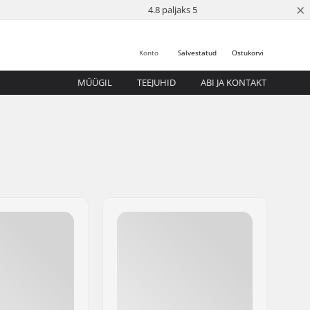
×
4.8 paljaks 5
Konto
Salvestatud
Ostukorvi
MÜÜGIL
TEEJUHID
ABI JA KONTAKT