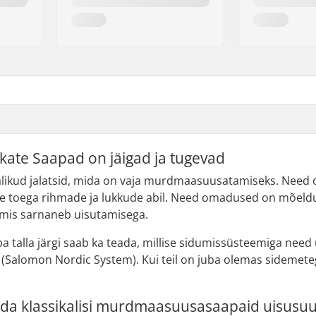
kate Saapad on jäigad ja tugevad
ikud jalatsid, mida on vaja murdmaasuusatamiseks. Need on
se toega rihmade ja lukkude abil. Need omadused on mõeldud 
t, mis sarnaneb uisutamisega.
a talla järgi saab ka teada, millise sidumissüsteemiga ne
(Salomon Nordic System). Kui teil on juba olemas sidemeteg
ada klassikalisi murdmaasuusasaapaid uisusu