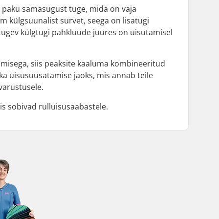
i paku samasugust tuge, mida on vaja
 külgsuunalist survet, seega on lisatugi
 tugev külgtugi pahkluude juures on uisutamisel
atamisega, siis peaksite kaaluma kombineeritud
ka uisusuusatamise jaoks, mis annab teile
varustusele.
mis sobivad rulluisusaabastele.