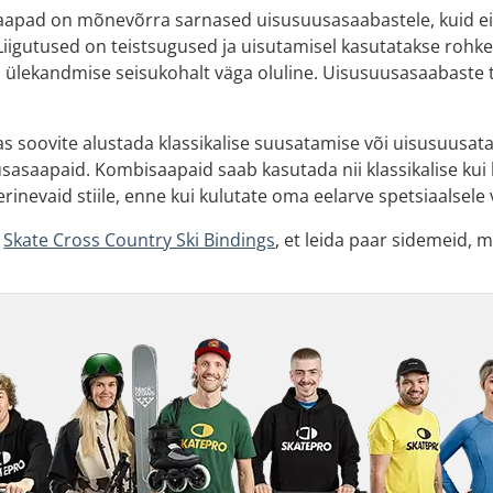
saapad on mõnevõrra sarnased uisusuusasaabastele, kuid e
iigutused on teistsugused ja uisutamisel kasutatakse rohkem
ia ülekandmise seisukohalt väga oluline. Uisusuusasaabaste
, kas soovite alustada klassikalise suusatamise või uisusuus
saapaid. Kombisaapaid saab kasutada nii klassikalise kui 
rinevaid stiile, enne kui kulutate oma eelarve spetsiaalsele 
e
Skate Cross Country Ski Bindings
, et leida paar sidemeid, 