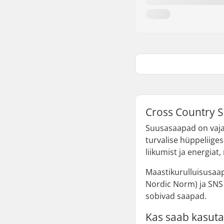
Cross Country S
Suusasaapad on vajal
turvalise hüppeliige
liikumist ja energia
Maastikurulluisusaap
Nordic Norm) ja SNS 
sobivad saapad.
Kas saab kasut