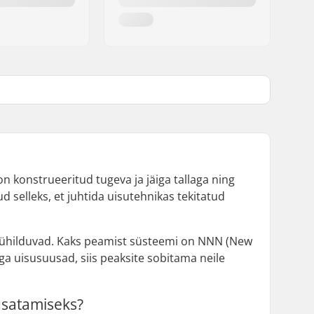
 konstrueeritud tugeva ja jäiga tallaga ning
selleks, et juhtida uisutehnikas tekitatud
ed ühilduvad. Kaks peamist süsteemi on NNN (New
a uisusuusad, siis peaksite sobitama neile
usatamiseks?