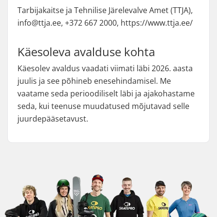
Tarbijakaitse ja Tehnilise Järelevalve Amet (TTJA),
info@ttja.ee, +372 667 2000, https://www.ttja.ee/
Käesoleva avalduse kohta
Käesolev avaldus vaadati viimati läbi 2026. aasta
juulis ja see põhineb enesehindamisel. Me
vaatame seda perioodiliselt läbi ja ajakohastame
seda, kui teenuse muudatused mõjutavad selle
juurdepääsetavust.