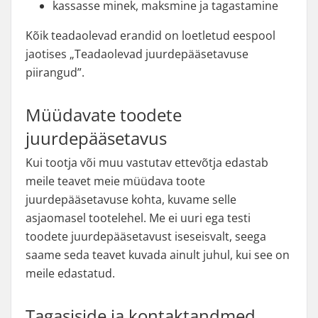
kassasse minek, maksmine ja tagastamine
Kõik teadaolevad erandid on loetletud eespool
jaotises „Teadaolevad juurdepääsetavuse
piirangud”.
Müüdavate toodete
juurdepääsetavus
Kui tootja või muu vastutav ettevõtja edastab
meile teavet meie müüdava toote
juurdepääsetavuse kohta, kuvame selle
asjaomasel tootelehel. Me ei uuri ega testi
toodete juurdepääsetavust iseseisvalt, seega
saame seda teavet kuvada ainult juhul, kui see on
meile edastatud.
Tagasiside ja kontaktandmed