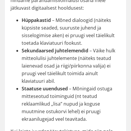
hindame parandamisvõimalusi osana meie
jätkuvast digitaalsest hooldusest:
Hüppakastid
– Mõned dialoogid (näiteks
küpsiste seaded, suuruste juhend ja
sisselogimise aken) ei pruugi veel täielikult
toetada klaviatuuri fookust.
Sekundaarsed juhtelemendid
– Väike hulk
mitteolulisi juhtelemente (näiteks teatud
laienevad osad ja riigi/piirkonna valija) ei
pruugi veel täielikult toimida ainult
klaviatuuri abil.
Staatuse uuendused
– Mõningaid ostuga
mitteseotud toiminguid (nt teatud
reklaamlikud „lisa” nupud ja koguse
muutmine ostukorvi lehel) ei pruugi
ekraanilugejad veel teavitada.