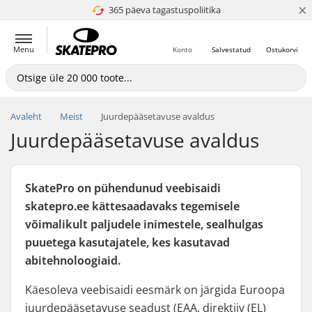
×
365 päeva tagastuspoliitika
4.8 paljaks 5
Menu
Konto
Salvestatud
Ostukorvi
Avaleht
Meist
Juurdepääsetavuse avaldus
Juurdepääsetavuse avaldus
SkatePro on pühendunud veebisaidi
skatepro.ee kättesaadavaks tegemisele
võimalikult paljudele inimestele, sealhulgas
puuetega kasutajatele, kes kasutavad
abitehnoloogiaid.
Käesoleva veebisaidi eesmärk on järgida Euroopa
juurdepääsetavuse seadust (EAA, direktiiv (EL)