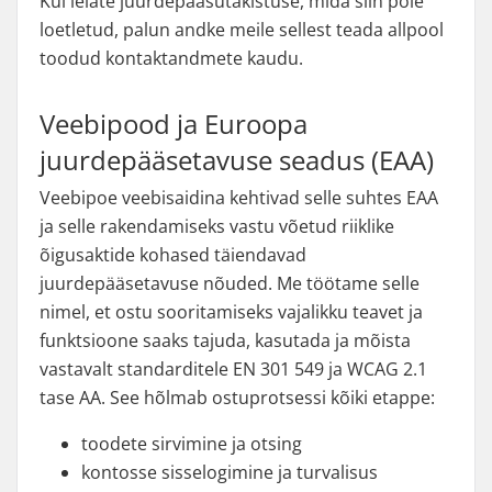
Kui leiate juurdepääsutakistuse, mida siin pole
loetletud, palun andke meile sellest teada allpool
toodud kontaktandmete kaudu.
Veebipood ja Euroopa
juurdepääsetavuse seadus (EAA)
Veebipoe veebisaidina kehtivad selle suhtes EAA
ja selle rakendamiseks vastu võetud riiklike
õigusaktide kohased täiendavad
juurdepääsetavuse nõuded. Me töötame selle
nimel, et ostu sooritamiseks vajalikku teavet ja
funktsioone saaks tajuda, kasutada ja mõista
vastavalt standarditele EN 301 549 ja WCAG 2.1
tase AA. See hõlmab ostuprotsessi kõiki etappe:
toodete sirvimine ja otsing
kontosse sisselogimine ja turvalisus