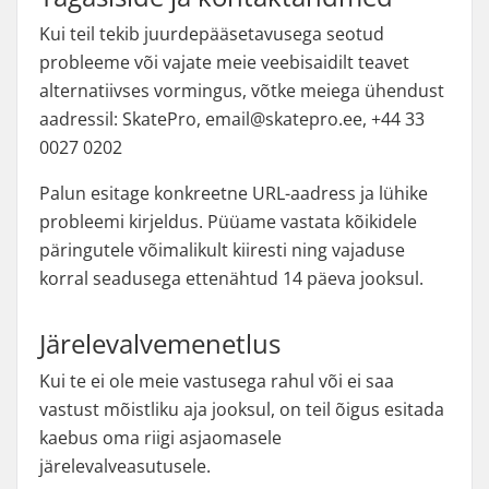
Kui teil tekib juurdepääsetavusega seotud
probleeme või vajate meie veebisaidilt teavet
alternatiivses vormingus, võtke meiega ühendust
aadressil: SkatePro, email@skatepro.ee, +44 33
0027 0202
Palun esitage konkreetne URL-aadress ja lühike
probleemi kirjeldus. Püüame vastata kõikidele
päringutele võimalikult kiiresti ning vajaduse
korral seadusega ettenähtud 14 päeva jooksul.
Järelevalvemenetlus
Kui te ei ole meie vastusega rahul või ei saa
vastust mõistliku aja jooksul, on teil õigus esitada
kaebus oma riigi asjaomasele
järelevalveasutusele.