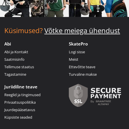
Küsimused?
Võtke meiega ühendust
Abi
SkatePro
Abi ja Kontakt
Logi sisse
Saatmisinfo
Meist
Tellimuse staatus
Ettevõtte teave
Tagastamine
Turvaline makse
Juriidiline teave
Reeglid ja tingimused
Privaatsuspoliitika
Juurdepääsetavus
Küpsiste seaded