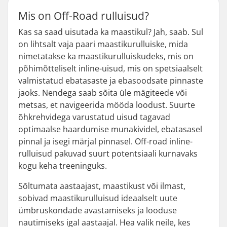
Mis on Off-Road rulluisud?
Kas sa saad uisutada ka maastikul? Jah, saab. Sul
on lihtsalt vaja paari maastikurulluiske, mida
nimetatakse ka maastikurulluiskudeks, mis on
põhimõtteliselt inline-uisud, mis on spetsiaalselt
valmistatud ebatasaste ja ebasoodsate pinnaste
jaoks. Nendega saab sõita üle mägiteede või
metsas, et navigeerida mööda loodust. Suurte
õhkrehvidega varustatud uisud tagavad
optimaalse haardumise munakividel, ebatasasel
pinnal ja isegi märjal pinnasel. Off-road inline-
rulluisud pakuvad suurt potentsiaali kurnavaks
kogu keha treeninguks.
Sõltumata aastaajast, maastikust või ilmast,
sobivad maastikurulluisud ideaalselt uute
ümbruskondade avastamiseks ja looduse
nautimiseks igal aastaajal. Hea valik neile, kes