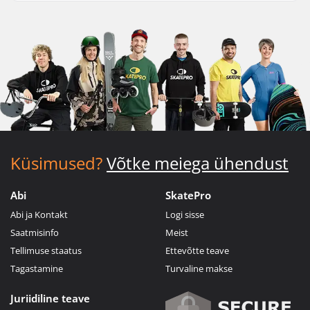
Küsimused?
Võtke meiega ühendust
Abi
SkatePro
Abi ja Kontakt
Logi sisse
Saatmisinfo
Meist
Tellimuse staatus
Ettevõtte teave
Tagastamine
Turvaline makse
Juriidiline teave