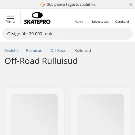
×
365 päeva tagastuspoliitika
4.8 paljaks 5
Menu
Konto
Salvestatud
Ostukorvi
Avaleht
Rulluisud
Off-Road
Rulluisud
Off-Road Rulluisud