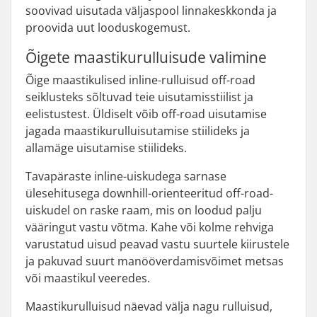
soovivad uisutada väljaspool linnakeskkonda ja
proovida uut looduskogemust.
Õigete maastikurulluisude valimine
Õige maastikulised inline-rulluisud off-road
seiklusteks sõltuvad teie uisutamisstiilist ja
eelistustest. Üldiselt võib off-road uisutamise
jagada maastikurulluisutamise stiilideks ja
allamäge uisutamise stiilideks.
Tavapäraste inline-uiskudega sarnase
ülesehitusega downhill-orienteeritud off-road-
uiskudel on raske raam, mis on loodud palju
vääringut vastu võtma. Kahe või kolme rehviga
varustatud uisud peavad vastu suurtele kiirustele
ja pakuvad suurt manööverdamisvõimet metsas
või maastikul veeredes.
Maastikurulluisud näevad välja nagu rulluisud,