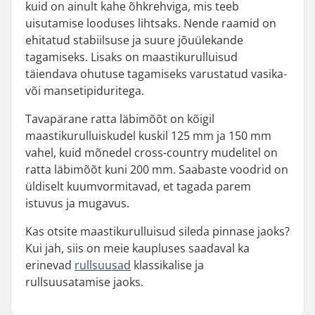
kuid on ainult kahe õhkrehviga, mis teeb
uisutamise looduses lihtsaks. Nende raamid on
ehitatud stabiilsuse ja suure jõuülekande
tagamiseks. Lisaks on maastikurulluisud
täiendava ohutuse tagamiseks varustatud vasika-
või mansetipiduritega.
Tavapärane ratta läbimõõt on kõigil
maastikurulluiskudel kuskil 125 mm ja 150 mm
vahel, kuid mõnedel cross-country mudelitel on
ratta läbimõõt kuni 200 mm. Saabaste voodrid on
üldiselt kuumvormitavad, et tagada parem
istuvus ja mugavus.
Kas otsite maastikurulluisud sileda pinnase jaoks?
Kui jah, siis on meie kaupluses saadaval ka
erinevad
rullsuusad
klassikalise ja
rullsuusatamise jaoks.