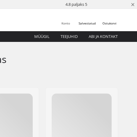
×
4.8 paljaks 5
Konto
Salvestatud
Ostukorvi
MÜÜGIL
TEEJUHID
ABI JA KONTAKT
as