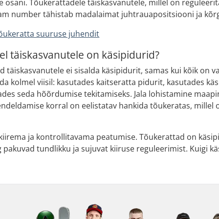
e osani. Tõukerattadele täiskasvanutele, millel on reguleer
m number tähistab madalaimat juhtrauapositsiooni ja kõ
õukeratta suuruse juhendit
el täiskasvanutele on käsipidurid?
ad täiskasvanutele ei sisalda käsipidurit, samas kui kõik on 
a kolmel viisil: kasutades kaitseratta pidurit, kasutades käs
ades seda hõõrdumise tekitamiseks. Jala lohistamine maapin
ndeldamise korral on eelistatav hankida tõukeratas, millel o
kiirema ja kontrollitavama peatumise. Tõukerattad on käsip
g pakuvad tundlikku ja sujuvat kiiruse reguleerimist. Kuigi kä