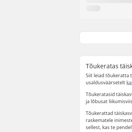
Tõukeratas täisk
Siit leiad tõukeratt
usaldusväärsetelt
ka
Tõukeratasid täiskas
ja lõbusat liikumisviis
Tõukerattad täiskasv
raskematele inimeste
sellest, kas te pende