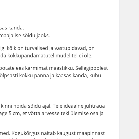
sas kanda.
aajalise sõidu jaoks.
gi kõik on turvalised ja vastupidavad, on
da kokkupandamatutel mudelitel ei ole.
i ootate ees karmimat maastikku. Sellegipoolest
lpsasti kokku panna ja kaasas kanda, kuhu
inni hoida sõidu ajal. Teie ideaalne juhtraua
age 5 cm, et võtta arvesse teki ülemise osa ja
andmed. Kogukõrgus näitab kaugust maapinnast