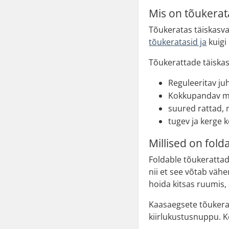
Mis on tõukerat
Tõukeratas täiskasv
tõukeratasid ja
kuigi
Tõukerattade täiska
Reguleeritav juh
Kokkupandav me
suured rattad,
tugev ja kerge 
Millised on fold
Foldable tõukeratta
nii et see võtab vähe
hoida kitsas ruumis,
Kaasaegsete tõukera
kiirlukustusnuppu. 