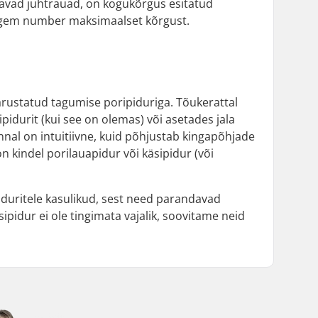
itavad juhtrauad, on kogukõrgus esitatud
rgem number maksimaalset kõrgust.
varustatud tagumise poripiduriga. Tõukerattal
ipidurit (kui see on olemas) või asetades jala
nal on intuitiivne, kuid põhjustab kingapõhjade
n kindel porilauapidur või käsipidur (või
iduritele kasulikud, sest need parandavad
sipidur ei ole tingimata vajalik, soovitame neid