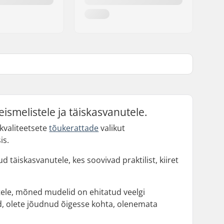
ismelistele ja täiskasvanutele.
 kvaliteetsete
tõukerattade
valikut
is.
täiskasvanutele, kes soovivad praktilist, kiiret
tele, mõned mudelid on ehitatud veelgi
id, olete jõudnud õigesse kohta, olenemata