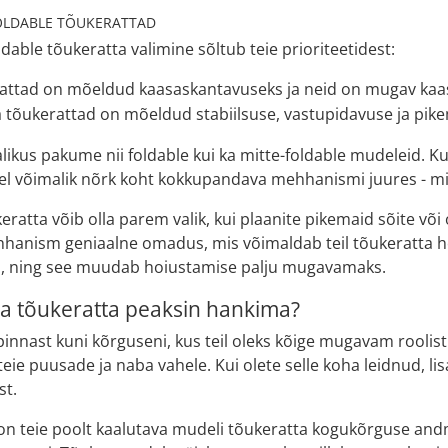
FOLDABLE TÕUKERATTAD
ldable tõukeratta valimine sõltub teie prioriteetidest:
rattad on mõeldud kaasaskantavuseks ja neid on mugav kaa
tõukerattad on mõeldud stabiilsuse, vastupidavuse ja pikem
ikus pakume nii foldable kui ka mitte-foldable mudeleid. Kui
del võimalik nõrk koht kokkupandava mehhanismi juures - mi
ratta võib olla parem valik, kui plaanite pikemaid sõite võ
anism geniaalne omadus, mis võimaldab teil tõukeratta hõ
eks, ning see muudab hoiustamise palju mugavamaks.
ga tõukeratta peaksin hankima?
nast kuni kõrguseni, kus teil oleks kõige mugavam roolist k
ie puusade ja naba vahele. Kui olete selle koha leidnud, lis
st.
ed on teie poolt kaalutava mudeli tõukeratta kogukõrguse 