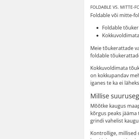
FOLDABLE VS. MITTE-
Foldable või mitte-fo
Foldable tõuke
Kokkuvoldimata 
Meie tõukerattade val
foldable tõukeratta
Kokkuvoldimata tõuke
on kokkupandav mehh
iganes te ka ei läh
Millise suuruse
Mõõtke kaugus maapin
kõrgus peaks jääma te
grindi vahelist kaugu
Kontrollige, millis