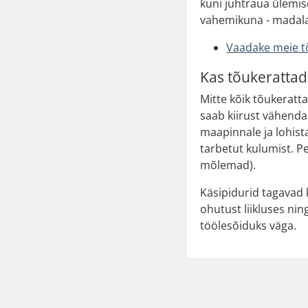
kuni juhtraua ülemis
vahemikuna - madala
Vaadake meie t
Kas tõukerattad
Mitte kõik tõukeratt
saab kiirust vähendad
maapinnale ja lohist
tarbetut kulumist. Pe
mõlemad).
Käsipidurid tagavad 
ohutust liikluses nin
töölesõiduks väga.