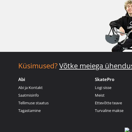
Küsimused?
Võtke meiega ühendu
Abi
SkatePro
Abi ja Kontakt
Logi sisse
Saatmisinfo
Meist
Tellimuse staatus
Ettevõtte teave
Tagastamine
Turvaline makse