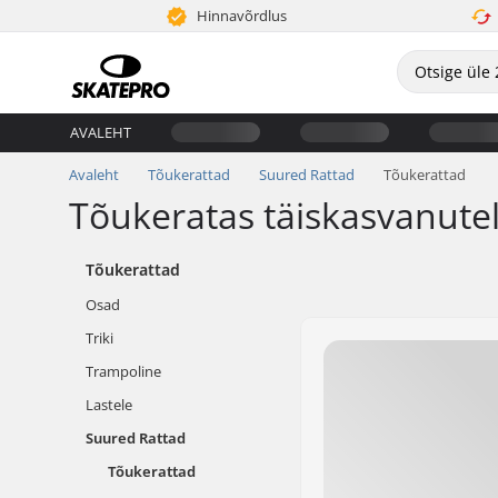
Hinnavõrdlus
AVALEHT
Avaleht
Tõukerattad
Suured Rattad
Tõukerattad
Tõukeratas täiskasvanutel
Tõukerattad
Osad
Triki
Trampoline
Lastele
Suured Rattad
Tõukerattad