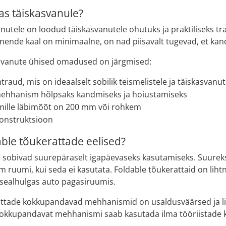
as täiskasvanule?
anutele on loodud täiskasvanutele ohutuks ja praktiliseks 
 nende kaal on minimaalne, on nad piisavalt tugevad, et kan
svanute ühised omadused on järgmised:
traud, mis on ideaalselt sobilik teismelistele ja täiskasvanut
hhanism hõlpsaks kandmiseks ja hoiustamiseks
 mille läbimõõt on 200 mm või rohkem
konstruktsioon
able tõukerattade eelised?
d sobivad suurepäraselt igapäevaseks kasutamiseks. Suureks
m ruumi, kui seda ei kasutata. Foldable tõukerattaid on liht
 sealhulgas auto pagasiruumis.
ttade kokkupandavad mehhanismid on usaldusväärsed ja liht
Kokkupandavat mehhanismi saab kasutada ilma tööriistade 