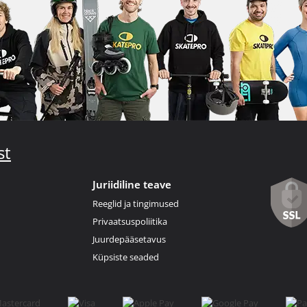
st
Juriidiline teave
Reeglid ja tingimused
Privaatsuspoliitika
Juurdepääsetavus
Küpsiste seaded