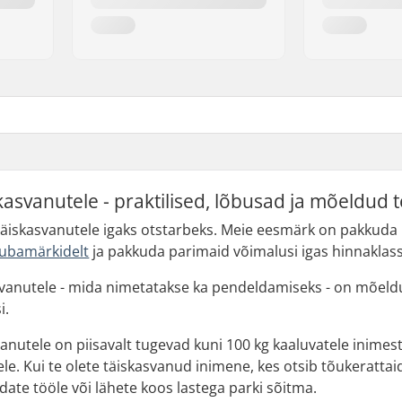
asvanutele - praktilised, lõbusad ja mõeldud te
a täiskasvanutele igaks otstarbeks. Meie eesmärk on pakkuda
ubamärkidelt
ja pakkuda parimaid võimalusi igas hinnaklass
vanutele - mida nimetatakse ka pendeldamiseks - on mõeldud 
i.
anutele on piisavalt tugevad kuni 100 kg kaaluvatele inimes
le. Kui te olete täiskasvanud inimene, kes otsib tõukeratta
ldate tööle või lähete koos lastega parki sõitma.