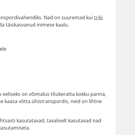
transpordivahendiks. Nad on suuremad kui
triki
da täiskasvanud inimese kaalu.
ele
 eeliseks on võimalus tõukeratta kokku panna,
ne kaasa võtta ühistranspordis, neid on lihtne
sasti kasutatavad, tavaliselt kasutavad nad
kasutamiseta.