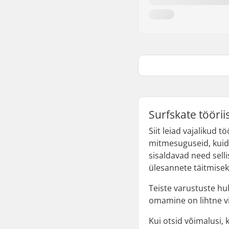
Surfskate tööri
Siit leiad vajalikud 
mitmesuguseid, kuid 
sisaldavad need sel
ülesannete täitmisek
Teiste varustuste hu
omamine on lihtne vi
Kui otsid võimalusi,