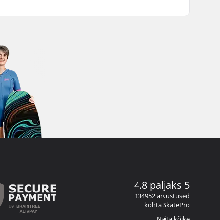
4.8 paljaks 5
134952 arvustused
kohta SkatePro
Näita kõike