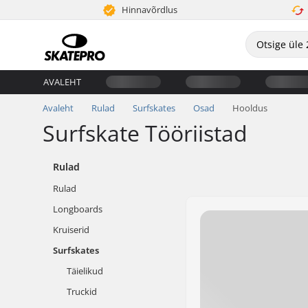
Hinnavõrdlus
AVALEHT
Avaleht
Rulad
Surfskates
Osad
Hooldus
Surfskate Tööriistad
Rulad
Rulad
Longboards
Kruiserid
Surfskates
Täielikud
Truckid