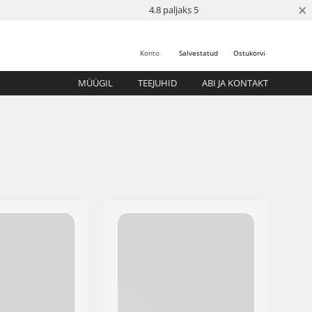
×
4.8 paljaks 5
Konto
Salvestatud
Ostukorvi
MÜÜGIL
TEEJUHID
ABI JA KONTAKT