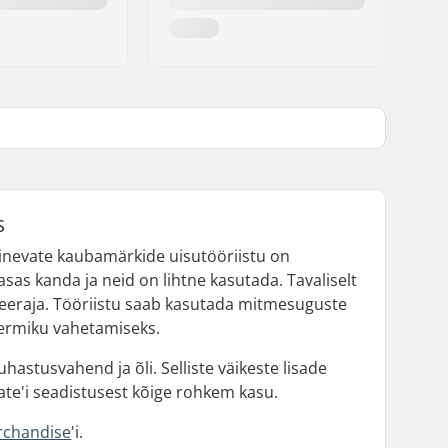
s
 Erinevate kaubamärkide uisutööriistu on
sas kanda ja neid on lihtne kasutada. Tavaliselt
keeraja. Tööriistu saab kasutada mitmesuguste
veermiku vahetamiseks.
astusvahend ja õli. Selliste väikeste lisade
te'i seadistusest kõige rohkem kasu.
rchandise
'i.