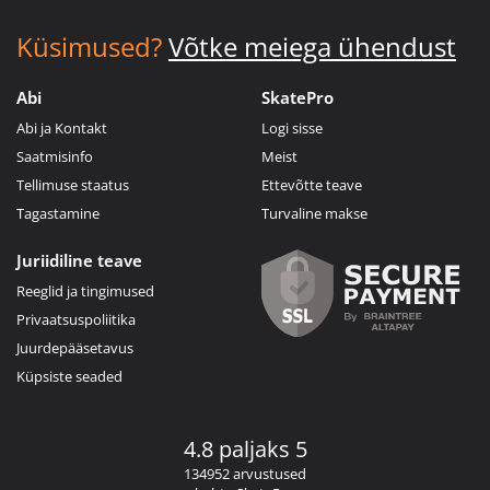
Küsimused?
Võtke meiega ühendust
Abi
SkatePro
Abi ja Kontakt
Logi sisse
Saatmisinfo
Meist
Tellimuse staatus
Ettevõtte teave
Tagastamine
Turvaline makse
Juriidiline teave
Reeglid ja tingimused
Privaatsuspoliitika
Juurdepääsetavus
Küpsiste seaded
4.8 paljaks 5
134952 arvustused