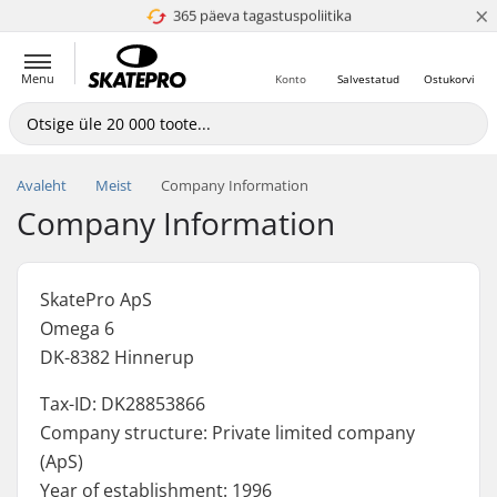
×
365 päeva tagastuspoliitika
4.8 paljaks 5
Menu
Konto
Salvestatud
Ostukorvi
Avaleht
Meist
Company Information
Company Information
SkatePro ApS
Omega 6
DK-8382 Hinnerup
Tax-ID: DK28853866
Company structure: Private limited company
(ApS)
Year of establishment: 1996