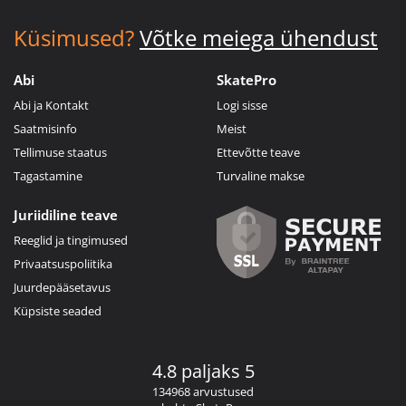
Küsimused?
Võtke meiega ühendust
Abi
SkatePro
Abi ja Kontakt
Logi sisse
Saatmisinfo
Meist
Tellimuse staatus
Ettevõtte teave
Tagastamine
Turvaline makse
Juriidiline teave
Reeglid ja tingimused
Privaatsuspoliitika
Juurdepääsetavus
Küpsiste seaded
4.8 paljaks 5
134968 arvustused