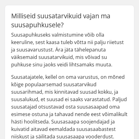
Milliseid suusatarvikuid vajan ma
suusapuhkusele?
Suusapuhkuseks valmistumine võib olla
keeruline, sest kaasa tuleb võtta nii palju riietust
ja suusavarustust. Ära jäta tähelepanuta
väiksemaid suusatarvikuid, mis võivad su
puhkuse sinu jaoks veidi lihtsamaks muuta.
Suusatajatele, kellel on oma varustus, on mõned
kõige populaarsemad suusatarvikud
suusarihmad, mis kinnitavad suusad kokku, ja
suusalukud, et suusad ei saaks varastatud. Paljud
suusatajad otsustavad osta suusasaapad oma
esimese ostuna ja tahavad nende eest võimalikult
hästi hoolitseda. Suusasaapa soojendajad ja
kuivatid aitavad eemaldada suusasaabastest
niiskust ja säilitada suusasaapa vooderdust.