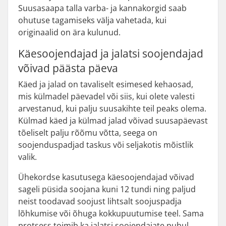
Suusasaapa talla varba- ja kannakorgid saab
ohutuse tagamiseks välja vahetada, kui
originaalid on ära kulunud.
Käesoojendajad ja jalatsi soojendajad
võivad päästa päeva
Käed ja jalad on tavaliselt esimesed kehaosad,
mis külmadel päevadel või siis, kui olete valesti
arvestanud, kui palju suusakihte teil peaks olema.
Külmad käed ja külmad jalad võivad suusapäevast
tõeliselt palju rõõmu võtta, seega on
soojenduspadjad taskus või seljakotis mõistlik
valik.
Ühekordse kasutusega käesoojendajad võivad
sageli püsida soojana kuni 12 tundi ning paljud
neist toodavad soojust lihtsalt soojuspadja
lõhkumise või õhuga kokkupuutumise teel. Sama
protsess toimib ka jalatsi soojendajate puhul,