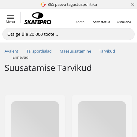
×
365 päeva tagastuspoliitika
4.8 paljaks 5
Menu
Konto
Salvestatud
Ostukorvi
Avaleht
Talispordialad
Mäesuusatamine
Tarvikud
Erinevad
Suusatamise Tarvikud