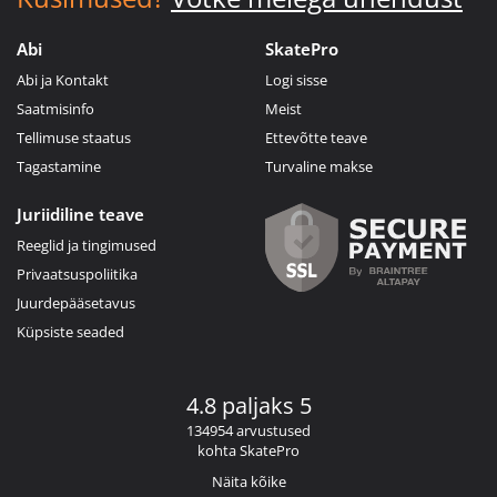
Abi
SkatePro
Abi ja Kontakt
Logi sisse
Saatmisinfo
Meist
Tellimuse staatus
Ettevõtte teave
Tagastamine
Turvaline makse
Juriidiline teave
Reeglid ja tingimused
Privaatsuspoliitika
Juurdepääsetavus
Küpsiste seaded
4.8 paljaks 5
134954 arvustused
kohta SkatePro
Näita kõike