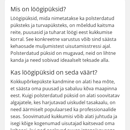
Mis on löögipüksid?
Löögipüksid, mida nimetatakse ka polsterdatud
püksteks ja turvapüksteks, on mõeldud kaitsma
reite, puusasid ja tuharat löögi eest kukkumise
korral. See konkreetne varustus võib sind säästa
kehaosade muljumistest uisutamisstressi ajal.
Polsterdatud püksid on mugavad, neid on lihtne
kanda ja need sobivad ideaalselt teksade alla.
Kas löögipüksid on seda väärt?
Kokkupõrkepükste kandmine on alati hea mõte,
et säästa oma puusad ja sabaluu kõva maapinna
eest. Kuigi polsterdatud püksid on alati soovitatav
algajatele, kes harjutavad uiskudel tasakaalu, on
need äärmiselt populaarsed ka professionaalide
seas. Soovimatuid kukkumisi võib alati juhtuda ja
isegi kõige kogenumad uisutajad kaitsevad oma