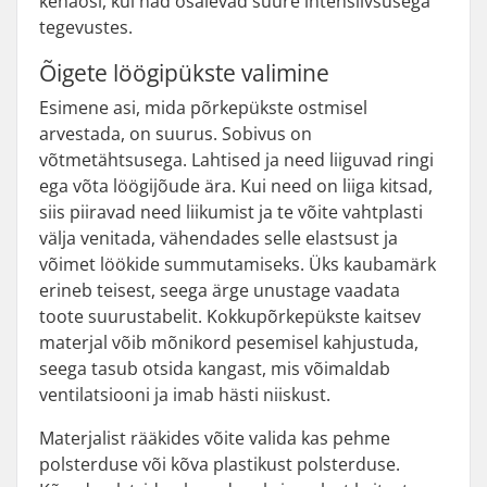
kehaosi, kui nad osalevad suure intensiivsusega
tegevustes.
Õigete löögipükste valimine
Esimene asi, mida põrkepükste ostmisel
arvestada, on suurus. Sobivus on
võtmetähtsusega. Lahtised ja need liiguvad ringi
ega võta löögijõude ära. Kui need on liiga kitsad,
siis piiravad need liikumist ja te võite vahtplasti
välja venitada, vähendades selle elastsust ja
võimet löökide summutamiseks. Üks kaubamärk
erineb teisest, seega ärge unustage vaadata
toote suurustabelit. Kokkupõrkepükste kaitsev
materjal võib mõnikord pesemisel kahjustuda,
seega tasub otsida kangast, mis võimaldab
ventilatsiooni ja imab hästi niiskust.
Materjalist rääkides võite valida kas pehme
polsterduse või kõva plastikust polsterduse.