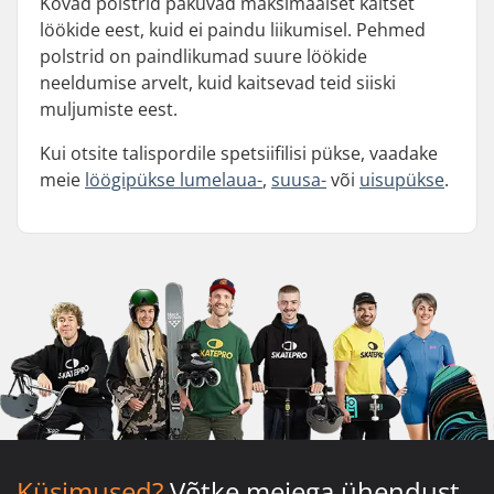
Kõvad polstrid pakuvad maksimaalset kaitset
löökide eest, kuid ei paindu liikumisel. Pehmed
polstrid on paindlikumad suure löökide
neeldumise arvelt, kuid kaitsevad teid siiski
muljumiste eest.
Kui otsite talispordile spetsiifilisi pükse, vaadake
meie
löögipükse lumelaua-
,
suusa-
või
uisupükse
.
Küsimused?
Võtke meiega ühendust