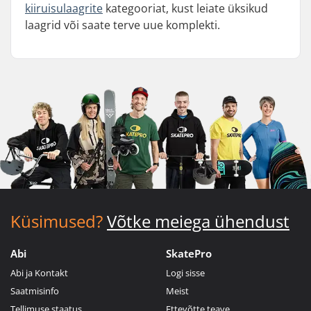
kiiruisulaagrite
kategooriat, kust leiate üksikud
laagrid või saate terve uue komplekti.
Küsimused?
Võtke meiega ühendust
Abi
SkatePro
Abi ja Kontakt
Logi sisse
Saatmisinfo
Meist
Tellimuse staatus
Ettevõtte teave