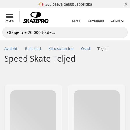
×
365 päeva tagastuspoliitika
4.8 paljaks 5
Menu
Konto
Salvestatud
Ostukorvi
Avaleht
Rulluisud
Kiiruisutamine
Osad
Teljed
Speed Skate Teljed