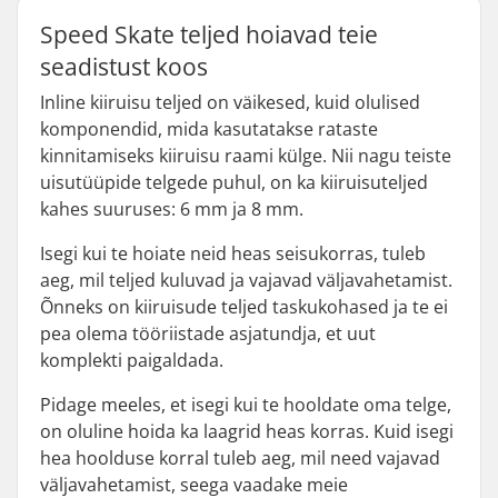
Speed Skate teljed hoiavad teie
seadistust koos
Inline kiiruisu teljed on väikesed, kuid olulised
komponendid, mida kasutatakse rataste
kinnitamiseks kiiruisu raami külge. Nii nagu teiste
uisutüüpide telgede puhul, on ka kiiruisuteljed
kahes suuruses: 6 mm ja 8 mm.
Isegi kui te hoiate neid heas seisukorras, tuleb
aeg, mil teljed kuluvad ja vajavad väljavahetamist.
Õnneks on kiiruisude teljed taskukohased ja te ei
pea olema tööriistade asjatundja, et uut
komplekti paigaldada.
Pidage meeles, et isegi kui te hooldate oma telge,
on oluline hoida ka laagrid heas korras. Kuid isegi
hea hoolduse korral tuleb aeg, mil need vajavad
väljavahetamist, seega vaadake meie