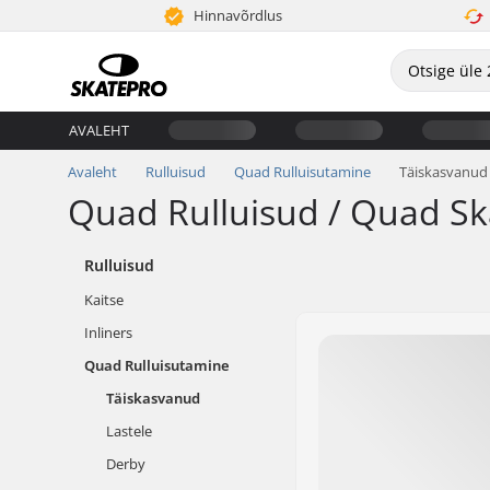
Hinnavõrdlus
AVALEHT
Avaleht
Rulluisud
Quad Rulluisutamine
Täiskasvanud
Quad Rulluisud / Quad Sk
Rulluisud
Kaitse
Inliners
Quad Rulluisutamine
Täiskasvanud
Lastele
Derby