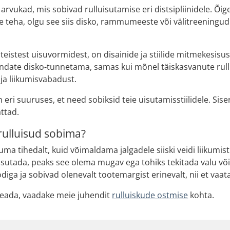
 arvukad, mis sobivad rulluisutamise eri distsipliinidele. Õige
te teha, olgu see siis disko, rammumeeste või välitreeningud.
 teistest uisuvormidest, on disainide ja stiilide mitmekesisu
ndate disko-tunnetama, samas kui mõnel täiskasvanute rull
ja liikumisvabadust.
 eri suuruses, et need sobiksid teie uisutamisstiilidele. Sis
attad.
rulluisud sobima?
uma tihedalt, kuid võimaldama jalgadele siiski veidi liikumist 
asutada, peaks see olema mugav ega tohiks tekitada valu v
iga ja sobivad olenevalt tootemargist erinevalt, nii et vaata 
teada, vaadake meie juhendit
rulluiskude ostmise
kohta.