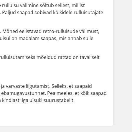
 rulluisu valimine sõltub sellest, millist
 Paljud saapad sobivad kõikidele rulluisutajate
s. Mõned eelistavad retro-rulluisude välimust,
uisul on madalam saapas, mis annab sulle
erulluisutamiseks mõeldud rattad on tavaliselt
ja varvaste liigutamist. Selleks, et saapaid
õi ebamugavustunnet. Pea meeles, et kõik saapad
kindlasti iga uisuki suurustabelit.