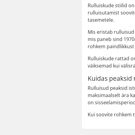
Rulluiskude stiilid on
rulluisutamist soovi
tasemetele.
Mis eristab rulluisud
mis paneb sind 1970
rohkem paindlikkust 
Rulluiskude rattad on
väiksemad kui välisr
Kuidas peaksid 
Rulluisud peaksid ist
maksimaalselt ära k
on sisseelamisperiood
Kui soovite rohkem 