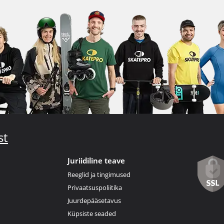
st
Juriidiline teave
Reeglid ja tingimused
Privaatsuspoliitika
Juurdepääsetavus
Küpsiste seaded