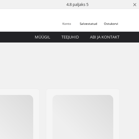
×
4.8 paljaks 5
Konto
Salvestatud
Ostukorvi
MÜÜGIL
TEEJUHID
ABI JA KONTAKT