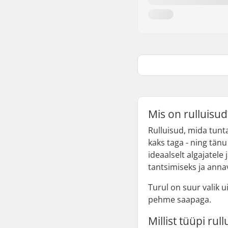
Mis on rulluisud
Rulluisud, mida tunta
kaks taga - ning tänu
ideaalselt algajatel
tantsimiseks ja anna
Turul on suur valik u
pehme saapaga.
Millist tüüpi ru