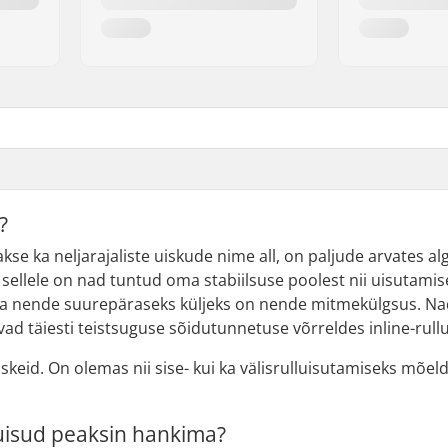
?
kse ka neljarajaliste uiskude nime all, on paljude arvates alg
 sellele on nad tuntud oma stabiilsuse poolest nii uisutamise
e ja nende suurepäraseks küljeks on nende mitmekülgsus. N
vad täiesti teistsuguse sõidutunnetuse võrreldes inline-rull
iskeid. On olemas nii sise- kui ka välisrulluisutamiseks mõel
lluisud peaksin hankima?