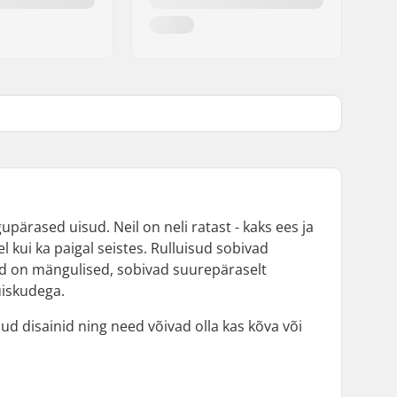
upärased uisud. Neil on neli ratast - kaks ees ja
l kui ka paigal seistes. Rulluisud sobivad
ad on mängulised, sobivad suurepäraselt
uiskudega.
dud disainid ning need võivad olla kas kõva või