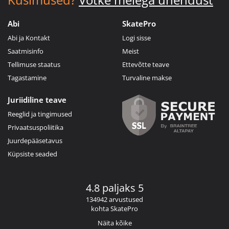
Abi
SkatePro
Abi ja Kontakt
Logi sisse
Saatmisinfo
Meist
Tellimuse staatus
Ettevõtte teave
Tagastamine
Turvaline makse
Juriidiline teave
Reeglid ja tingimused
Privaatsuspoliitika
Juurdepääsetavus
Küpsiste seaded
4.8 paljaks 5
134942 arvustused
kohta SkatePro
Näita kõike