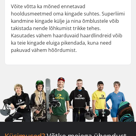
Võite võtta ka mõned ennetavad
hooldusmeetmed oma kingade suhtes. Superliimi
kandmine kingade külje ja nina õmblustele võib
takistada nende lõhkumist trikke tehes.
Kasutades vähem haarduvaid haardlindreid võib
ka teie kingade eluiga pikendada, kuna need
pakuvad vähem hõõrdumist.
Küsimused?
Võtke meiega ühendust