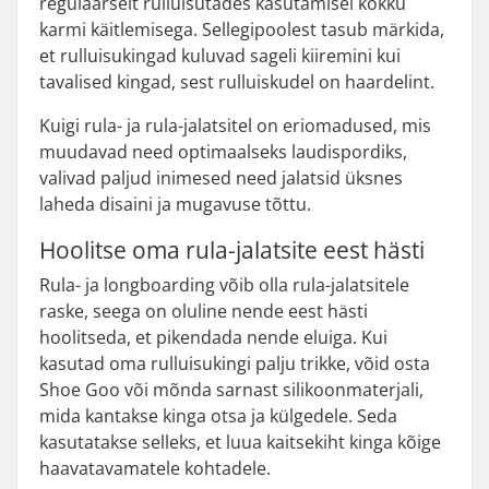
regulaarselt rulluisutades kasutamisel kokku
karmi käitlemisega. Sellegipoolest tasub märkida,
et rulluisukingad kuluvad sageli kiiremini kui
tavalised kingad, sest rulluiskudel on haardelint.
Kuigi rula- ja rula-jalatsitel on eriomadused, mis
muudavad need optimaalseks laudispordiks,
valivad paljud inimesed need jalatsid üksnes
laheda disaini ja mugavuse tõttu.
Hoolitse oma rula-jalatsite eest hästi
Rula- ja longboarding võib olla rula-jalatsitele
raske, seega on oluline nende eest hästi
hoolitseda, et pikendada nende eluiga. Kui
kasutad oma rulluisukingi palju trikke, võid osta
Shoe Goo või mõnda sarnast silikoonmaterjali,
mida kantakse kinga otsa ja külgedele. Seda
kasutatakse selleks, et luua kaitsekiht kinga kõige
haavatavamatele kohtadele.