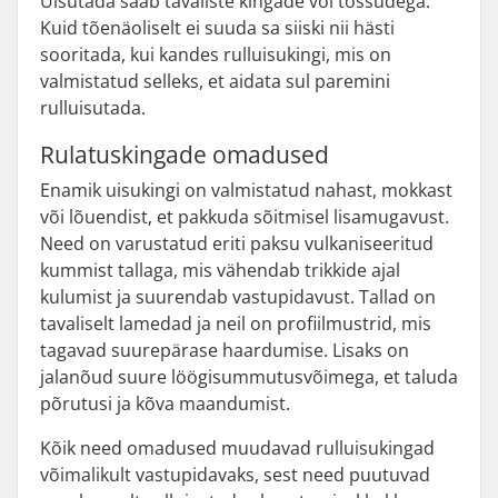
Uisutada saab tavaliste kingade või tossudega.
Kuid tõenäoliselt ei suuda sa siiski nii hästi
sooritada, kui kandes rulluisukingi, mis on
valmistatud selleks, et aidata sul paremini
rulluisutada.
Rulatuskingade omadused
Enamik uisukingi on valmistatud nahast, mokkast
või lõuendist, et pakkuda sõitmisel lisamugavust.
Need on varustatud eriti paksu vulkaniseeritud
kummist tallaga, mis vähendab trikkide ajal
kulumist ja suurendab vastupidavust. Tallad on
tavaliselt lamedad ja neil on profiilmustrid, mis
tagavad suurepärase haardumise. Lisaks on
jalanõud suure löögisummutusvõimega, et taluda
põrutusi ja kõva maandumist.
Kõik need omadused muudavad rulluisukingad
võimalikult vastupidavaks, sest need puutuvad