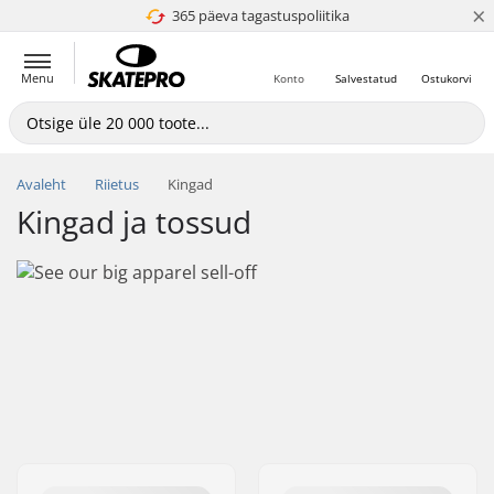
×
365 päeva tagastuspoliitika
4.8 paljaks 5
Menu
Konto
Salvestatud
Ostukorvi
Avaleht
Riietus
Kingad
Kingad ja tossud