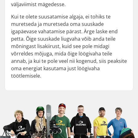
väljaviimist mägedesse.
Kui te olete suusatamise algaja, ei tohiks te
muretseda ja muretseda oma suuskade
igapäevase vahatamise pärast. Ärge laske end
petta. Õige suuskade liugvaha võib anda teile
mõningast lisakiirust, kuid see pole midagi
võrreldes mõjuga, mida õige löögivaha teile
annab, ja kui te pole veel nii kogenud, siis peaksite
oma energiat kasutama just löögivaha
töötlemisele.