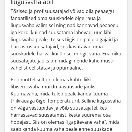
liugusvaha abil
Tõsised ja profisuusatajad võivad olla peaaegu
fanaatilised oma suuskadele õige raua ja
liugusvaha valimisel ning nad kannavad peaaegu
iga kord, kui nad suusatama lähevad, uue kihi
liugusvaha peale. Teises tiigis on palju algajaid ja
harrastussuusatajaid, kes kasutavad oma
suuskadele harva, kui üldse, mingit vaha. Enamiku
suusatajate jaoks on midagi nende kahe mustri
vahelist eelistatav ja optimaalne.
Põhimõtteliselt on olemas kahte liiki
libisemisvaha murdmaasuusade jaoks.
Kuumavaha, mida tuleb peale kanda kuuma
triikrauaga õigel temperatuuril. Selline liugusvaha
on väga vastupidav ja võib suusatajatel, kes
harrastavad suusatamist, kesta suurema osa
hooajast. Siis on olemas "igapäevane vaha", mida
saab kanda kuuma vaha peale enne suuskade