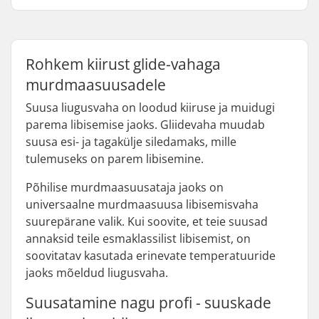
Rohkem kiirust glide-vahaga
murdmaasuusadele
Suusa liugusvaha on loodud kiiruse ja muidugi
parema libisemise jaoks. Gliidevaha muudab
suusa esi- ja tagakülje siledamaks, mille
tulemuseks on parem libisemine.
Põhilise murdmaasuusataja jaoks on
universaalne murdmaasuusa libisemisvaha
suurepärane valik. Kui soovite, et teie suusad
annaksid teile esmaklassilist libisemist, on
soovitatav kasutada erinevate temperatuuride
jaoks mõeldud liugusvaha.
Suusatamine nagu profi - suuskade