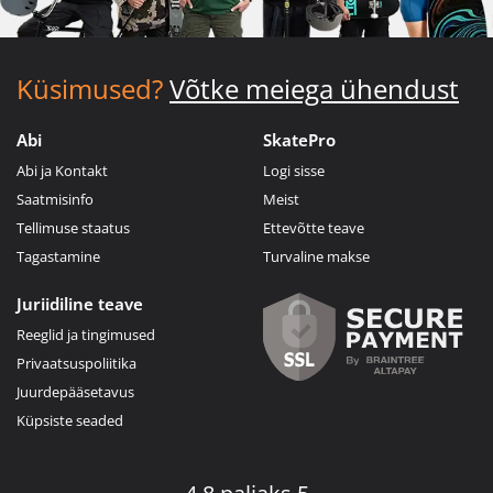
Küsimused?
Võtke meiega ühendust
Abi
SkatePro
Abi ja Kontakt
Logi sisse
Saatmisinfo
Meist
Tellimuse staatus
Ettevõtte teave
Tagastamine
Turvaline makse
Juriidiline teave
Reeglid ja tingimused
Privaatsuspoliitika
Juurdepääsetavus
Küpsiste seaded