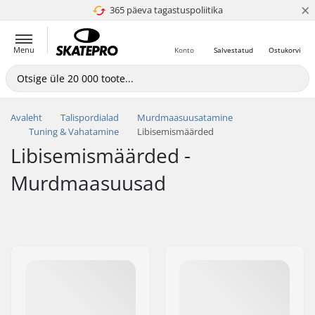
×
365 päeva tagastuspoliitika
4.8 paljaks 5
Menu
Konto
Salvestatud
Ostukorvi
Avaleht
Talispordialad
Murdmaasuusatamine
Tuning & Vahatamine
Libisemismäärded
Libisemismäärded -
Murdmaasuusad