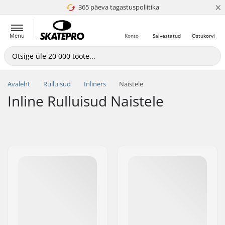
×
365 päeva tagastuspoliitika
4.8 paljaks 5
Menu
Konto
Salvestatud
Ostukorvi
Avaleht
Rulluisud
Inliners
Naistele
Inline Rulluisud Naistele