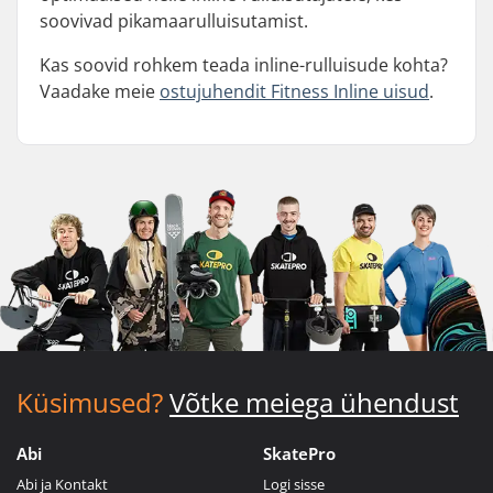
soovivad pikamaarulluisutamist.
Kas soovid rohkem teada inline-rulluisude kohta?
Vaadake meie
ostujuhendit Fitness Inline uisud
.
Küsimused?
Võtke meiega ühendust
Abi
SkatePro
Abi ja Kontakt
Logi sisse