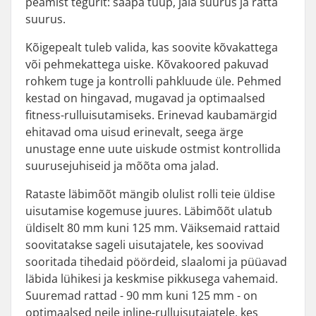
peamist tegurit: saapa tüüp, jala suurus ja ratta
suurus.
Kõigepealt tuleb valida, kas soovite kõvakattega
või pehmekattega uiske. Kõvakoored pakuvad
rohkem tuge ja kontrolli pahkluude üle. Pehmed
kestad on hingavad, mugavad ja optimaalsed
fitness-rulluisutamiseks. Erinevad kaubamärgid
ehitavad oma uisud erinevalt, seega ärge
unustage enne uute uiskude ostmist kontrollida
suurusejuhiseid ja mõõta oma jalad.
Rataste läbimõõt mängib olulist rolli teie üldise
uisutamise kogemuse juures. Läbimõõt ulatub
üldiselt 80 mm kuni 125 mm. Väiksemaid rattaid
soovitatakse sageli uisutajatele, kes soovivad
sooritada tihedaid pöördeid, slaalomi ja püüavad
läbida lühikesi ja keskmise pikkusega vahemaid.
Suuremad rattad - 90 mm kuni 125 mm - on
optimaalsed neile inline-rulluisutajatele, kes