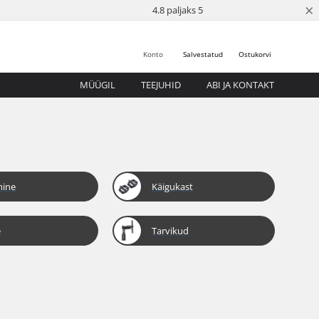
×
4.8 paljaks 5
Konto
Salvestatud
Ostukorvi
MÜÜGIL
TEEJUHID
ABI JA KONTAKT
mine
Käigukast
e
Tarvikud