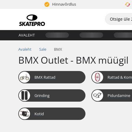
Hinnavõrdlus
AVALEHT
Avaleht
Sale
BMX
BMX Outlet - BMX müügil
BMX Rattad
Rattad & Ko
Grinding
Pidurdamine
Kotid