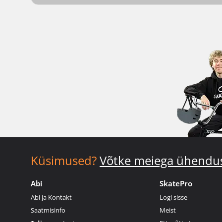
Küsimused?
Võtke meiega ühendu
Abi
SkatePro
Abi ja Kontakt
Logi sisse
Saatmisinfo
Meist