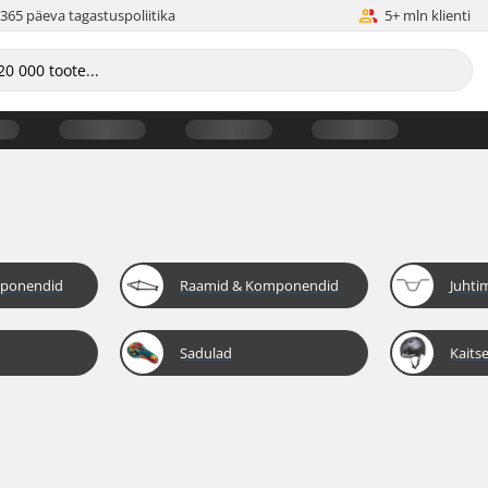
365 päeva tagastuspoliitika
5+ mln klienti
mponendid
Raamid & Komponendid
Juhti
Sadulad
Kaits