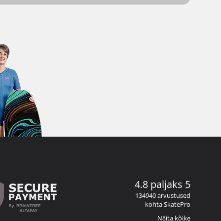
4.8 paljaks 5
134940 arvustused
kohta SkatePro
Näita kõike