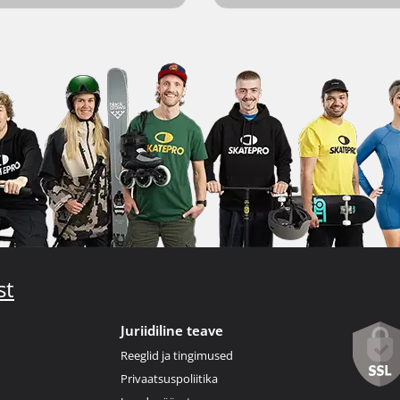
st
Juriidiline teave
Reeglid ja tingimused
Privaatsuspoliitika