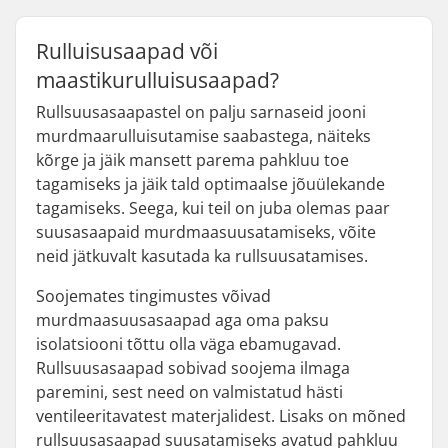
Rulluisusaapad või
maastikurulluisusaapad?
Rullsuusasaapastel on palju sarnaseid jooni
murdmaarulluisutamise saabastega, näiteks
kõrge ja jäik mansett parema pahkluu toe
tagamiseks ja jäik tald optimaalse jõuülekande
tagamiseks. Seega, kui teil on juba olemas paar
suusasaapaid murdmaasuusatamiseks, võite
neid jätkuvalt kasutada ka rullsuusatamises.
Soojemates tingimustes võivad
murdmaasuusasaapad aga oma paksu
isolatsiooni tõttu olla väga ebamugavad.
Rullsuusasaapad sobivad soojema ilmaga
paremini, sest need on valmistatud hästi
ventileeritavatest materjalidest. Lisaks on mõned
rullsuusasaapad suusatamiseks avatud pahkluu