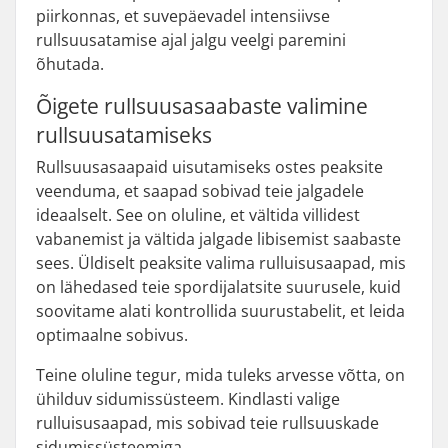
piirkonnas, et suvepäevadel intensiivse
rullsuusatamise ajal jalgu veelgi paremini
õhutada.
Õigete rullsuusasaabaste valimine
rullsuusatamiseks
Rullsuusasaapaid uisutamiseks ostes peaksite
veenduma, et saapad sobivad teie jalgadele
ideaalselt. See on oluline, et vältida villidest
vabanemist ja vältida jalgade libisemist saabaste
sees. Üldiselt peaksite valima rulluisusaapad, mis
on lähedased teie spordijalatsite suurusele, kuid
soovitame alati kontrollida suurustabelit, et leida
optimaalne sobivus.
Teine oluline tegur, mida tuleks arvesse võtta, on
ühilduv sidumissüsteem. Kindlasti valige
rulluisusaapad, mis sobivad teie rullsuuskade
sidumissüsteemiga.