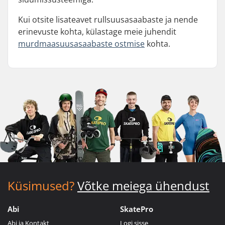
Kui otsite lisateavet rullsuusasaabaste ja nende
erinevuste kohta, külastage meie juhendit
murdmaasuusasaabaste ostmise
kohta.
Küsimused?
Võtke meiega ühendust
Abi
SkatePro
Abi ja Kontakt
Logi sisse