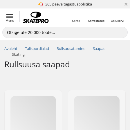
×
365 päeva tagastuspoliitika
4.8 paljaks 5
Menu
Konto
Salvestatud
Ostukorvi
Avaleht
Talispordialad
Rullsuusatamine
Saapad
Skating
Rullsuusa saapad