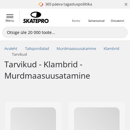
×
365 päeva tagastuspoliitika
4.8 paljaks 5
Menu
Konto
Salvestatud
Ostukorvi
Avaleht
Talispordialad
Murdmaasuusatamine
Klambrid
Tarvikud
Tarvikud - Klambrid -
Murdmaasuusatamine