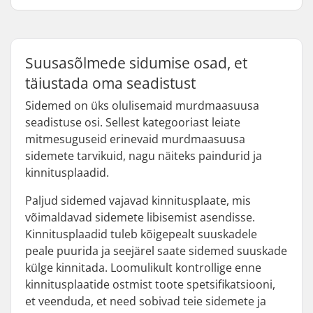
Suusasõlmede sidumise osad, et
täiustada oma seadistust
Sidemed on üks olulisemaid murdmaasuusa
seadistuse osi. Sellest kategooriast leiate
mitmesuguseid erinevaid murdmaasuusa
sidemete tarvikuid, nagu näiteks paindurid ja
kinnitusplaadid.
Paljud sidemed vajavad kinnitusplaate, mis
võimaldavad sidemete libisemist asendisse.
Kinnitusplaadid tuleb kõigepealt suuskadele
peale puurida ja seejärel saate sidemed suuskade
külge kinnitada. Loomulikult kontrollige enne
kinnitusplaatide ostmist toote spetsifikatsiooni,
et veenduda, et need sobivad teie sidemete ja