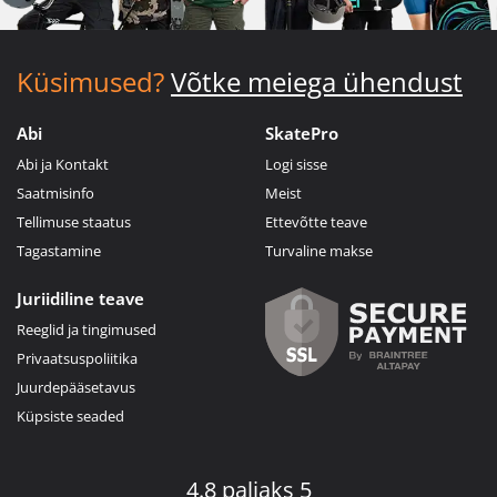
Küsimused?
Võtke meiega ühendust
Abi
SkatePro
Abi ja Kontakt
Logi sisse
Saatmisinfo
Meist
Tellimuse staatus
Ettevõtte teave
Tagastamine
Turvaline makse
Juriidiline teave
Reeglid ja tingimused
Privaatsuspoliitika
Juurdepääsetavus
Küpsiste seaded
4.8 paljaks 5