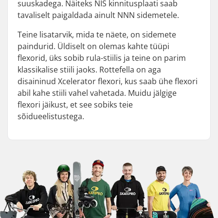
suuskadega. Näiteks NIS kinnitusplaati saab
tavaliselt paigaldada ainult NNN sidemetele.
Teine lisatarvik, mida te näete, on sidemete
paindurid. Üldiselt on olemas kahte tüüpi
flexorid, üks sobib rula-stiilis ja teine on parim
klassikalise stiili jaoks. Rottefella on aga
disaininud Xcelerator flexori, kus saab ühe flexori
abil kahe stiili vahel vahetada. Muidu jälgige
flexori jäikust, et see sobiks teie
sõidueelistustega.