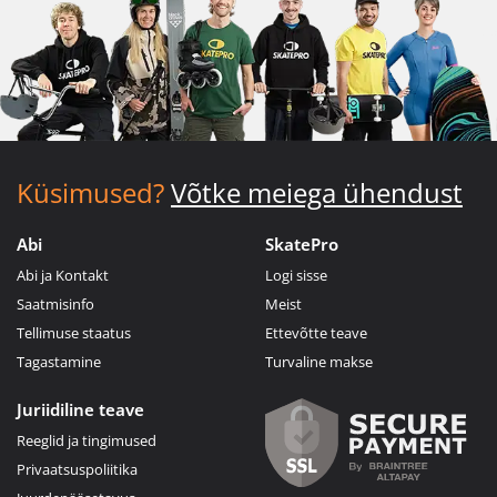
Küsimused?
Võtke meiega ühendust
Abi
SkatePro
Abi ja Kontakt
Logi sisse
Saatmisinfo
Meist
Tellimuse staatus
Ettevõtte teave
Tagastamine
Turvaline makse
Juriidiline teave
Reeglid ja tingimused
Privaatsuspoliitika