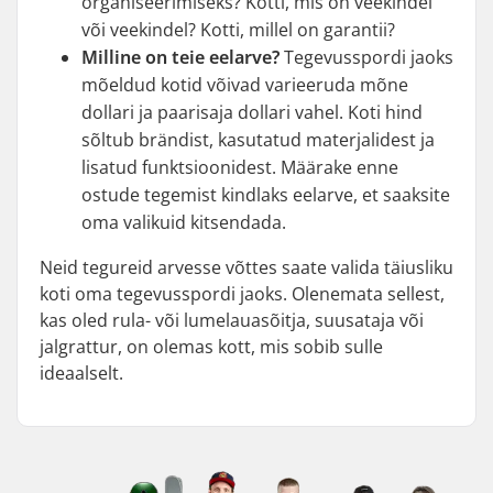
organiseerimiseks? Kotti, mis on veekindel
või veekindel? Kotti, millel on garantii?
Milline on teie eelarve?
Tegevusspordi jaoks
mõeldud kotid võivad varieeruda mõne
dollari ja paarisaja dollari vahel. Koti hind
sõltub brändist, kasutatud materjalidest ja
lisatud funktsioonidest. Määrake enne
ostude tegemist kindlaks eelarve, et saaksite
oma valikuid kitsendada.
Neid tegureid arvesse võttes saate valida täiusliku
koti oma tegevusspordi jaoks. Olenemata sellest,
kas oled rula- või lumelauasõitja, suusataja või
jalgrattur, on olemas kott, mis sobib sulle
ideaalselt.