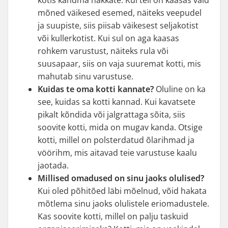
kotis kandma hakkate. Kui teil on kaasas vaid
mõned väikesed esemed, näiteks veepudel
ja suupiste, siis piisab väikesest seljakotist
või kullerkotist. Kui sul on aga kaasas
rohkem varustust, näiteks rula või
suusapaar, siis on vaja suuremat kotti, mis
mahutab sinu varustuse.
Kuidas te oma kotti kannate?
Oluline on ka
see, kuidas sa kotti kannad. Kui kavatsete
pikalt kõndida või jalgrattaga sõita, siis
soovite kotti, mida on mugav kanda. Otsige
kotti, millel on polsterdatud õlarihmad ja
vöörihm, mis aitavad teie varustuse kaalu
jaotada.
Millised omadused on sinu jaoks olulised?
Kui oled põhitõed läbi mõelnud, võid hakata
mõtlema sinu jaoks olulistele eriomadustele.
Kas soovite kotti, millel on palju taskuid