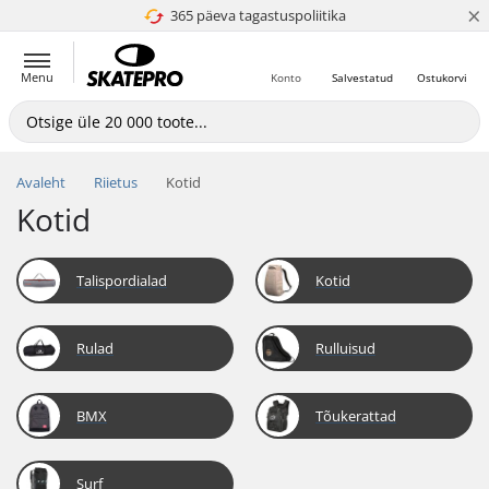
×
365 päeva tagastuspoliitika
4.8 paljaks 5
Menu
Konto
Salvestatud
Ostukorvi
Avaleht
Riietus
Kotid
Kotid
Talispordialad
Kotid
Rulad
Rulluisud
BMX
Tõukerattad
Surf