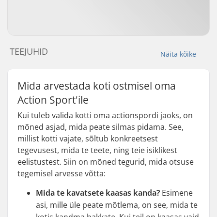
TEEJUHID
Näita kõike
Mida arvestada koti ostmisel oma
Action Sport'ile
Kui tuleb valida kotti oma actionspordi jaoks, on
mõned asjad, mida peate silmas pidama. See,
millist kotti vajate, sõltub konkreetsest
tegevusest, mida te teete, ning teie isiklikest
eelistustest. Siin on mõned tegurid, mida otsuse
tegemisel arvesse võtta:
Mida te kavatsete kaasas kanda?
Esimene
asi, mille üle peate mõtlema, on see, mida te